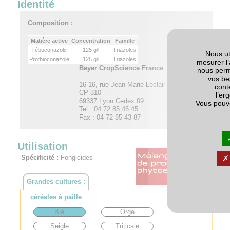
Identité
Composition :
Matière active
Concentration
Famille
Tébuconazole
125 g/l
Triazoles
Nous ut
Prothioconazole
125 g/l
Triazoles
mesurer l’
Bayer CropScience France
nous perm
vos be
16 16, rue Jean-Marie Leclair
cont
CP 310
l’er
69337 Lyon Cedex 09
Vous pouv
Tel : 04 72 85 45 45
Fax : 04 72 85 43 87
Utilisation
Spécificité :
Fongicides
Grandes cultures :
céréales à paille
Blé
Orge
Seigle
Triticale