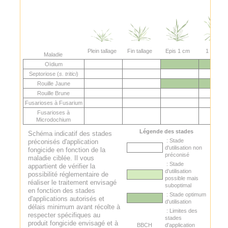
Plein tallage
Fin tallage
Epis 1 cm
1 nœud
Maladie
Oïdium
Septoriose (
s. tritici
)
Rouille Jaune
Rouille Brune
Fusarioses à Fusarium
Fusarioses à
Microdochium
Légende des stades
Schéma indicatif des stades
: Stade
préconisés d'application
d'utilisation non
fongicide en fonction de la
préconisé
maladie ciblée. Il vous
: Stade
appartient de vérifier la
d'utilisation
possibilité réglementaire de
possible mais
réaliser le traitement envisagé
suboptimal
en fonction des stades
: Stade optimum
d'applications autorisés et
d'utilisation
délais minimum avant récolte à
: Limites des
respecter spécifiques au
stades
produit fongicide envisagé et à
BBCH
d'application