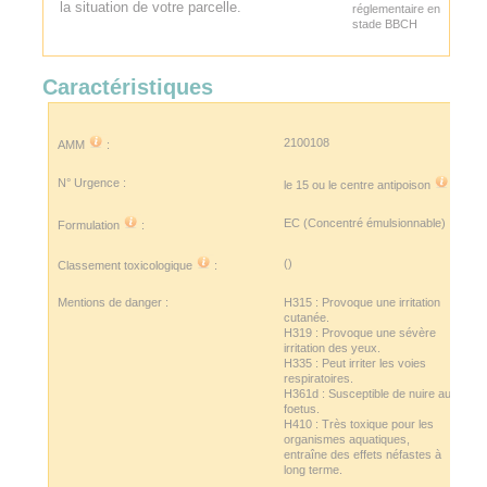
la situation de votre parcelle.
réglementaire en
stade BBCH
Caractéristiques
2100108
AMM
:
N° Urgence :
le 15 ou le
centre antipoison
EC (Concentré émulsionnable)
Formulation
:
()
Classement toxicologique
:
Mentions de danger :
H315 : Provoque une irritation
cutanée.
H319 : Provoque une sévère
irritation des yeux.
H335 : Peut irriter les voies
respiratoires.
H361d : Susceptible de nuire au
foetus.
H410 : Très toxique pour les
organismes aquatiques,
entraîne des effets néfastes à
long terme.