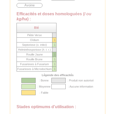
Avoine
Efficacités et doses homologuées (
l ou
kg/ha
) :
Blé
Piétin Verse
Oïdium
1
Septoriose (
s. tritici
)
1
Helminthosporiose (
h. t. r.
)
Rouille Jaune
1
Rouille Brune
1
Fusarioses à Fusarium
1
Fusarioses à Microdochium
1
Légende des efficacités
: Bonne
: Produit non autorisé
: Moyenne
: Aucune information
: Faible
Stades optimums d'utilisation :