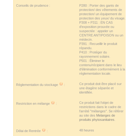
Conseils de prudence :
P280 : Porter des gants de
protection/ des vêtements de
protection/ un équipement de
protection des yeux/ du visage.
P308 + P311 : EN CAS
d'exposition prouvée ou
suspectée : appeler un
CENTRE ANTIPOISON ou un
médecin.
P391 : Recueillir le produit
répandu.
P410 : Protéger du
rayonnement solaire.
P501 : Éliminer le
contenu/récipient dans le lieu
d'élimination conformément à la
réglementation locale.
Ce produit doit être placé sur
Réglementation du stockage
:
une étagère séparée et
identifiée.
Ce produit fait l'objet de
Restriction en mélange
:
restrictions dans le cadre de
l'arrété "mélanges". Se référer
au site des
Melanges de
produits phytosanitaires
.
48 heures
Délai de Rentrée
: