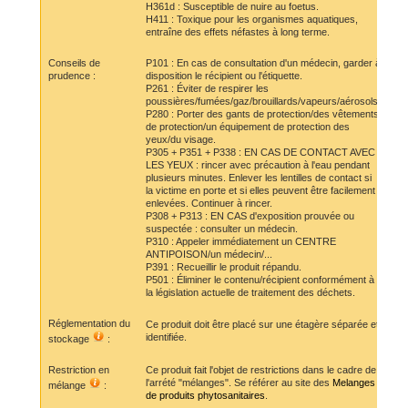
H361d : Susceptible de nuire au foetus.
H411 : Toxique pour les organismes aquatiques,
entraîne des effets néfastes à long terme.
Conseils de
P101 : En cas de consultation d'un médecin, garder à
prudence :
disposition le récipient ou l'étiquette.
P261 : Éviter de respirer les
poussières/fumées/gaz/brouillards/vapeurs/aérosols.
P280 : Porter des gants de protection/des vêtements
de protection/un équipement de protection des
yeux/du visage.
P305 + P351 + P338 : EN CAS DE CONTACT AVEC
LES YEUX : rincer avec précaution à l'eau pendant
plusieurs minutes. Enlever les lentilles de contact si
la victime en porte et si elles peuvent être facilement
enlevées. Continuer à rincer.
P308 + P313 : EN CAS d'exposition prouvée ou
suspectée : consulter un médecin.
P310 : Appeler immédiatement un CENTRE
ANTIPOISON/un médecin/...
P391 : Recueillir le produit répandu.
P501 : Éliminer le contenu/récipient conformément à
la législation actuelle de traitement des déchets.
Réglementation du
Ce produit doit être placé sur une étagère séparée et
identifiée.
stockage
:
Restriction en
Ce produit fait l'objet de restrictions dans le cadre de
l'arrété "mélanges". Se référer au site des
Melanges
mélange
:
de produits phytosanitaires
.