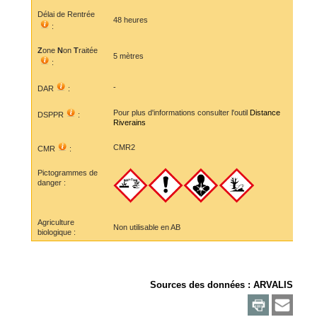
Délai de Rentrée
48 heures
:
Z
one
N
on
T
raitée
5 mètres
:
-
DAR
:
Pour plus d'informations consulter l'outil
Distance
DSPPR
:
Riverains
CMR2
CMR
:
Pictogrammes de
danger :
Agriculture
Non utilisable en AB
biologique :
Sources des données :
ARVALIS