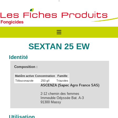
'
Fongicides
SEXTAN 25 EW
Identité
Composition :
Matière active
Concentration
Famille
Tébuconazole
250 g/l
Triazoles
ASCENZA (Sapec Agro France SAS)
2-12 chemin des femmes
Immeuble Odyssée Bat. A-3
91300 Massy
Utilisation