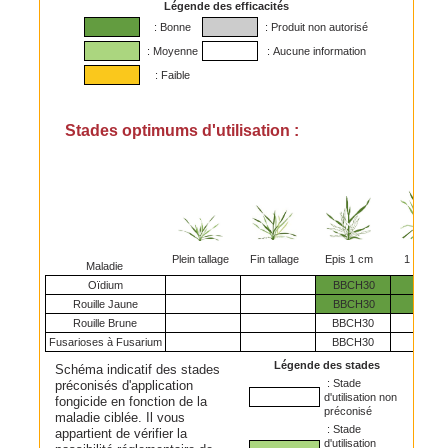
Légende des efficacités
: Bonne
: Produit non autorisé
: Moyenne
: Aucune information
: Faible
Stades optimums d'utilisation :
Plein tallage
Fin tallage
Epis 1 cm
1 nœud
Maladie
Oïdium
BBCH30
Rouille Jaune
BBCH30
Rouille Brune
BBCH30
Fusarioses à Fusarium
BBCH30
Légende des stades
Schéma indicatif des stades
: Stade
préconisés d'application
d'utilisation non
fongicide en fonction de la
préconisé
maladie ciblée. Il vous
: Stade
appartient de vérifier la
d'utilisation