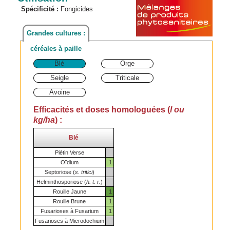
Spécificité :
Fongicides
Grandes cultures :
céréales à paille
Blé
Orge
Seigle
Triticale
Avoine
Efficacités et doses homologuées (
l ou
kg/ha
) :
Blé
Piétin Verse
Oïdium
1
Septoriose (
s. tritici
)
Helminthosporiose (
h. t. r.
)
Rouille Jaune
1
Rouille Brune
1
Fusarioses à Fusarium
1
Fusarioses à Microdochium