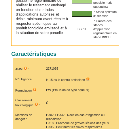
possibilité réglementaire de
possible mais
réaliser le traitement envisagé
suboptimal
en fonction des stades
: Stade optimum
d'applications autorisés et
d'utilisation
délais minimum avant récolte à
: Limites des
respecter spécifiques au
stades
produit fongicide envisagé et à
BBCH
d'application
la situation de votre parcelle.
réglementaire en
stade BBCH
Caractéristiques
2171035
AMM
:
N° Urgence :
le 15 ou le
centre antipoison
EW (Emulsion de type aqueux)
Formulation
:
Classement
()
toxicologique
:
Mentions de
H302 + H332 : Nocif en cas d'ingestion ou
danger :
d'inhalation.
H318 : Provoque de graves lésions des yeux.
H335 : Peut irriter les voies respiratoires.