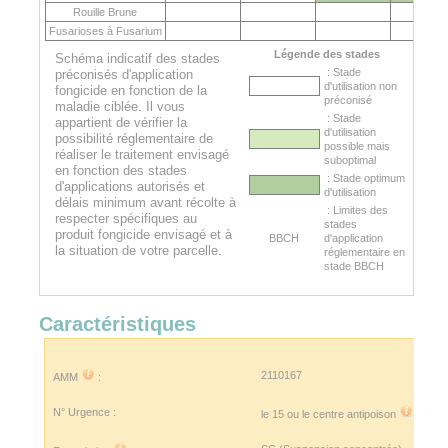
Rouille Brune
Fusarioses à Fusarium
Légende des stades
Schéma indicatif des stades
: Stade
préconisés d'application
d'utilisation non
fongicide en fonction de la
préconisé
maladie ciblée. Il vous
: Stade
appartient de vérifier la
d'utilisation
possibilité réglementaire de
possible mais
réaliser le traitement envisagé
suboptimal
en fonction des stades
: Stade optimum
d'applications autorisés et
d'utilisation
délais minimum avant récolte à
: Limites des
respecter spécifiques au
stades
produit fongicide envisagé et à
BBCH
d'application
la situation de votre parcelle.
réglementaire en
stade BBCH
Caractéristiques
2110167
AMM
:
N° Urgence :
le 15 ou le
centre antipoison