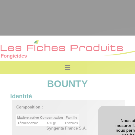
Fongicides
BOUNTY
Identité
Composition :
Matière active
Concentration
Famille
Nous ut
Tébuconazole
430 g/l
Triazoles
mesurer l’
Syngenta France S.A.
nous perm