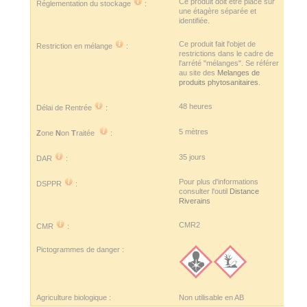
Ce produit doit être placé sur
Réglementation du stockage
:
une étagère séparée et
identifiée.
Ce produit fait l'objet de
Restriction en mélange
:
restrictions dans le cadre de
l'arrété "mélanges". Se référer
au site des
Melanges de
produits phytosanitaires
.
48 heures
Délai de Rentrée
:
5 mètres
Z
one
N
on
T
raitée
:
35 jours
DAR
:
Pour plus d'informations
DSPPR
:
consulter l'outil
Distance
Riverains
CMR2
CMR
:
Pictogrammes de danger :
Agriculture biologique :
Non utilisable en AB