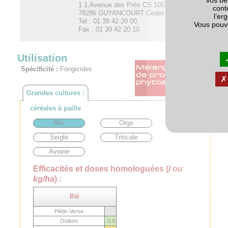
vos be
1 1,Avenue des Prés CS 10537
cont
78286 GUYANCOURT Cedex
l’er
Tel : 01 39 42 20 00
Vous pouv
Fax : 01 39 42 20 10
Utilisation
Spécificité :
Fongicides
Grandes cultures :
céréales à paille
Blé
Orge
Seigle
Triticale
Avoine
Efficacités et doses homologuées (
l ou
kg/ha
) :
Blé
Piétin Verse
Oïdium
0.6