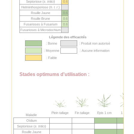
Septoriose (
s. tritici
)
0.6
Helminthosporiose (
h. t. r.
)
Rouille Jaune
0.6
Rouille Brune
0.6
Fusarioses à Fusarium
0.6
Fusarioses à Microdochium
Légende des efficacités
: Bonne
: Produit non autorisé
: Moyenne
: Aucune information
: Faible
Stades optimums d'utilisation :
Plein tallage
Fin tallage
Epis 1 cm
1 nœud
Maladie
Oïdium
Septoriose (
s. tritici
)
Rouille Jaune