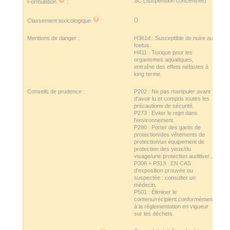
SC (Suspension concentrée)
Formulation
:
()
Classement toxicologique
:
Mentions de danger :
H361d : Susceptible de nuire au
foetus.
H411 : Toxique pour les
organismes aquatiques,
entraîne des effets néfastes à
long terme.
Conseils de prudence :
P202 : Ne pas manipuler avant
d'avoir lu et compris toutes les
précautions de sécurité.
P273 : Eviter le rejet dans
l'environnement.
P280 : Porter des gants de
protection/des vêtements de
protection/un équipement de
protection des yeux/du
visage/une protection auditive/...
P308 + P313 : EN CAS
d'exposition prouvée ou
suspectée : consulter un
médecin.
P501 : Éliminer le
contenu/récipient conformément
à la réglementation en vigueur
sur les déchets.