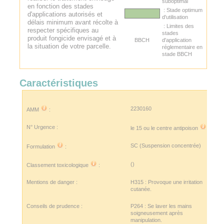
suboptimal
en fonction des stades
: Stade optimum
d'applications autorisés et
d'utilisation
délais minimum avant récolte à
: Limites des
respecter spécifiques au
stades
produit fongicide envisagé et à
BBCH
d'application
la situation de votre parcelle.
réglementaire en
stade BBCH
Caractéristiques
2230160
AMM
:
N° Urgence :
le 15 ou le
centre antipoison
SC (Suspension concentrée)
Formulation
:
()
Classement toxicologique
:
Mentions de danger :
H315 : Provoque une irritation
cutanée.
Conseils de prudence :
P264 : Se laver les mains
soigneusement après
manipulation.