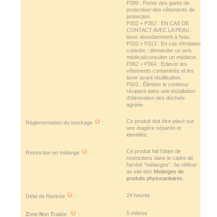
P280 : Porter des gants de
protection/ des vêtements de
protection.
P302 + P352 : EN CAS DE
CONTACT AVEC LA PEAU :
laver abondamment à l'eau.
P332 + P313 : En cas d'irritation
cutanée : demander un avis
médical/consulter un médecin.
P362 + P364 : Enlever les
vêtements contaminés et les
laver avant réutilisation.
P501 : Éliminer le contenu/
récipient dans une installation
d'élimination des déchets
agréée.
Ce produit doit être placé sur
Réglementation du stockage
:
une étagère séparée et
identifiée.
Ce produit fait l'objet de
Restriction en mélange
:
restrictions dans le cadre de
l'arrété "mélanges". Se référer
au site des
Melanges de
produits phytosanitaires
.
24 heures
Délai de Rentrée
:
5 mètres
Z
one
N
on
T
raitée
: