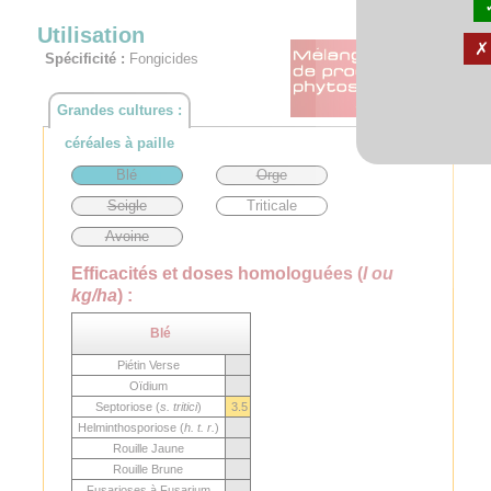
Utilisation
Spécificité :
Fongicides
Grandes cultures :
céréales à paille
Blé
Orge
Seigle
Triticale
Avoine
Efficacités et doses homologuées (
l ou
kg/ha
) :
Blé
Piétin Verse
Oïdium
Septoriose (
s. tritici
)
3.5
Helminthosporiose (
h. t. r.
)
Rouille Jaune
Rouille Brune
Fusarioses à Fusarium