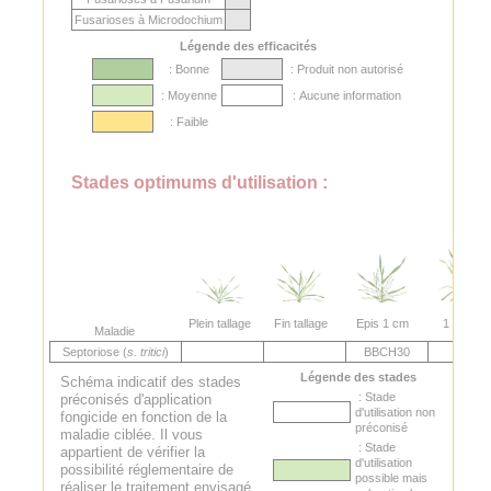
Fusarioses à Microdochium
Légende des efficacités
: Bonne
: Produit non autorisé
: Moyenne
: Aucune information
: Faible
Stades optimums d'utilisation :
Plein tallage
Fin tallage
Epis 1 cm
1 nœud
Maladie
Septoriose (
s. tritici
)
BBCH30
Légende des stades
Schéma indicatif des stades
: Stade
préconisés d'application
d'utilisation non
fongicide en fonction de la
préconisé
maladie ciblée. Il vous
: Stade
appartient de vérifier la
d'utilisation
possibilité réglementaire de
possible mais
réaliser le traitement envisagé