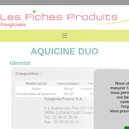
Fongicides
AQUICINE DUO
Identité
Composition :
Nous ut
Matière active
Concentration
Famille
mesurer l’
Soufre
600 g/l
Produits minéraux
nous perm
Phosphonates de potassium
300 g/l
Autre
vos be
Syngenta France S.A.
cont
l’er
1 1,Avenue des Prés CS 10537
Vous pouv
78286 GUYANCOURT Cedex
Tel : 01 39 42 20 00
Fax : 01 39 42 20 10