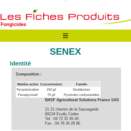
'
Fongicides
SENEX
Identité
Composition :
Matière active
Concentration
Famille
Pyraclostrobine
150 g/l
Strobilurines
Fluxapyroxad
75 g/l
Pyrazoles-carboxamides
BASF Agricultural Solutions France SAS
21 21 chemin de la Sauvegarde
69134 Ecully Cedex
Tel : 04 72 32 45 45
Fax : 04 78 34 28 86