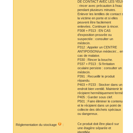
DE CONTACT AVEC LES YEUX
: rincer avec précaution à l'eau
pendant plusieurs minutes.
Enlever les lentilles de contact si
la victime en porte et si elles
peuvent être facilement
enlevées. Continuer à rincer.
P308 + P313 : EN CAS
d'exposition prouvée ou
suspectée : consulter un
médecin.
P312 : Appeler un CENTRE
ANTIPOISON/un médecin/... en
cas de malaise.
P330 : Rincer la bouche.
P337 + P313 : Si l'irritation
oculaire persiste : consulter un
médecin.
P391 : Recueillir le produit
répandu.
P403 + P233 : Stocker dans un
endroit bien ventilé. Maintenir le
récipient hermétiquement fermé.
P405 : Garder sous clef.
P501 : Faire éliminer le contenu
et le récipient dans un point de
collecte des déchets spéciaux
ou dangereux.
Ce produit doit être placé sur
Réglementation du stockage
:
une étagère séparée et
identifiée.