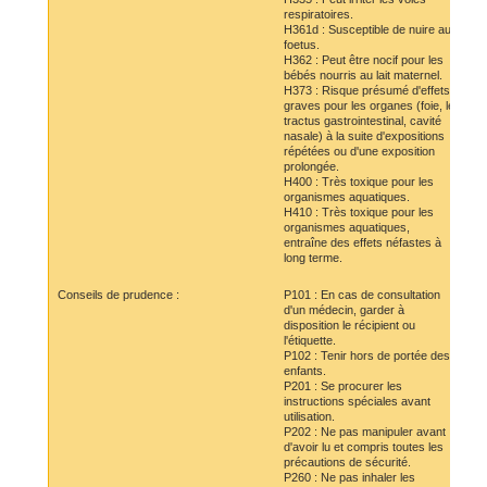
respiratoires.
H361d : Susceptible de nuire au
foetus.
H362 : Peut être nocif pour les
bébés nourris au lait maternel.
H373 : Risque présumé d'effets
graves pour les organes (foie, le
tractus gastrointestinal, cavité
nasale) à la suite d'expositions
répétées ou d'une exposition
prolongée.
H400 : Très toxique pour les
organismes aquatiques.
H410 : Très toxique pour les
organismes aquatiques,
entraîne des effets néfastes à
long terme.
Conseils de prudence :
P101 : En cas de consultation
d'un médecin, garder à
disposition le récipient ou
l'étiquette.
P102 : Tenir hors de portée des
enfants.
P201 : Se procurer les
instructions spéciales avant
utilisation.
P202 : Ne pas manipuler avant
d'avoir lu et compris toutes les
précautions de sécurité.
P260 : Ne pas inhaler les