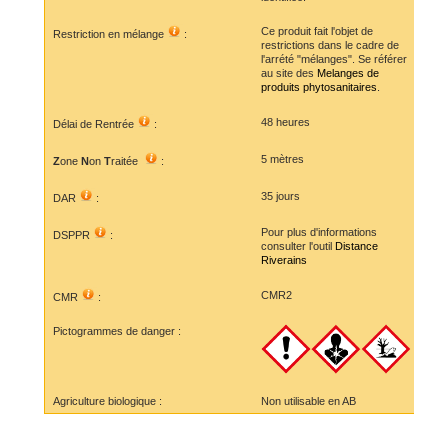
Ce produit fait l'objet de
Restriction en mélange
:
restrictions dans le cadre de
l'arrété "mélanges". Se référer
au site des
Melanges de
produits phytosanitaires
.
48 heures
Délai de Rentrée
:
5 mètres
Z
one
N
on
T
raitée
:
35 jours
DAR
:
Pour plus d'informations
DSPPR
:
consulter l'outil
Distance
Riverains
CMR2
CMR
:
Pictogrammes de danger :
Agriculture biologique :
Non utilisable en AB