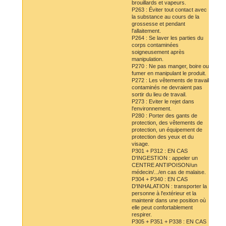
brouillards et vapeurs.
P263 : Éviter tout contact avec
la substance au cours de la
grossesse et pendant
l'allaitement.
P264 : Se laver les parties du
corps contaminées
soigneusement après
manipulation.
P270 : Ne pas manger, boire ou
fumer en manipulant le produit.
P272 : Les vêtements de travail
contaminés ne devraient pas
sortir du lieu de travail.
P273 : Eviter le rejet dans
l'environnement.
P280 : Porter des gants de
protection, des vêtements de
protection, un équipement de
protection des yeux et du
visage.
P301 + P312 : EN CAS
D'INGESTION : appeler un
CENTRE ANTIPOISON/un
médecin/.../en cas de malaise.
P304 + P340 : EN CAS
D'INHALATION : transporter la
personne à l'extérieur et la
maintenir dans une position où
elle peut confortablement
respirer.
P305 + P351 + P338 : EN CAS