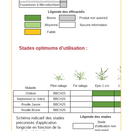
Fusarioses à Microdochium
Légende des efficacités
: Bonne
: Produit non autorisé
: Moyenne
: Aucune information
: Faible
Stades optimums d'utilisation :
Plein tallage
Fin tallage
Epis 1 cm
1 nœud
Maladie
Oïdium
BBCH25
Septoriose (
s. tritici
)
BBCH25
Rouille Jaune
BBCH25
Rouille Brune
BBCH25
Légende des stades
Schéma indicatif des stades
: Stade
préconisés d'application
d'utilisation non
fongicide en fonction de la
préconisé