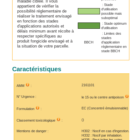
maladie ciblée. Il vous
: Stade
appartient de vérifier la
d'utilisation
possibilité réglementaire de
possible mais
réaliser le traitement envisagé
suboptimal
en fonction des stades
: Stade optimum
d'applications autorisés et
d'utilisation
délais minimum avant récolte à
: Limites des
respecter spécifiques au
stades
produit fongicide envisagé et à
BBCH
d'application
la situation de votre parcelle.
réglementaire en
stade BBCH
Caractéristiques
2161101
AMM
:
N° Urgence :
le 15 ou le
centre antipoison
EC (Concentré émulsionnable)
Formulation
:
()
Classement toxicologique
:
Mentions de danger :
H302 : Nocif en cas d'ingestion.
H332 : Nocif par inhalation.
H335 : Peut irriter les voies