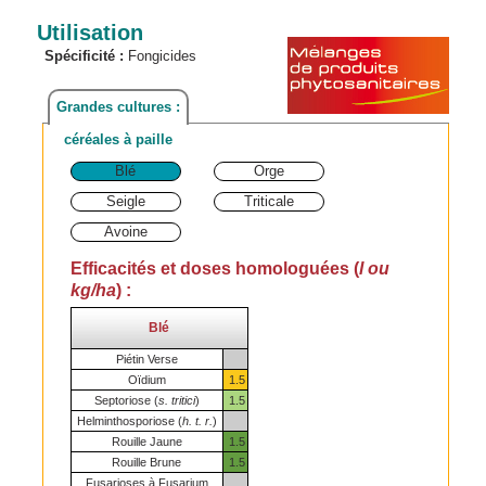
Utilisation
Spécificité :
Fongicides
Grandes cultures :
céréales à paille
Blé
Orge
Seigle
Triticale
Avoine
Efficacités et doses homologuées (
l ou
kg/ha
) :
Blé
Piétin Verse
Oïdium
1.5
Septoriose (
s. tritici
)
1.5
Helminthosporiose (
h. t. r.
)
Rouille Jaune
1.5
Rouille Brune
1.5
Fusarioses à Fusarium