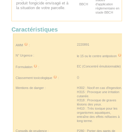
produit fongicide envisagé et à
BBCH
d'application
la situation de votre parcelle.
réglementaire en
stade BBCH
Caractéristiques
2220891
AMM
:
N° Urgence :
le 15 ou le
centre antipoison
EC (Concentré émulsionnable)
Formulation
:
()
Classement toxicologique
:
Mentions de danger :
H302 : Nocif en cas d'ingestion.
H315 : Provoque une irritation
cutanée.
H318 : Provoque de graves
lésions des yeux.
H410 : Très toxique pour les
organismes aquatiques,
entraîne des effets néfastes à
long terme.
Conseils de prudence :
P280 : Porter des gants de