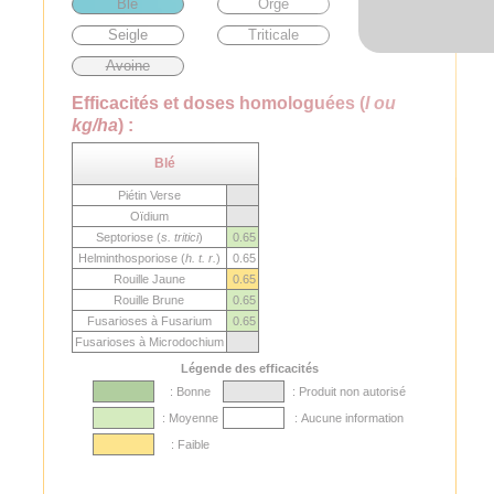
Blé
Orge
Seigle
Triticale
Avoine
Efficacités et doses homologuées (
l ou
kg/ha
) :
Blé
Piétin Verse
Oïdium
Septoriose (
s. tritici
)
0.65
Helminthosporiose (
h. t. r.
)
0.65
Rouille Jaune
0.65
Rouille Brune
0.65
Fusarioses à Fusarium
0.65
Fusarioses à Microdochium
Légende des efficacités
: Bonne
: Produit non autorisé
: Moyenne
: Aucune information
: Faible