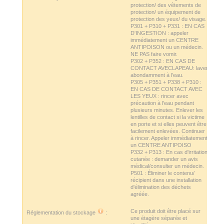
protection/ des vêtements de
protection/ un équipement de
protection des yeux/ du visage.
P301 + P310 + P331 : EN CAS
D'INGESTION : appeler
immédiatement un CENTRE
ANTIPOISON ou un médecin.
NE PAS faire vomir.
P302 + P352 : EN CAS DE
CONTACT AVECLAPEAU: laver
abondamment à l'eau.
P305 + P351 + P338 + P310 :
EN CAS DE CONTACT AVEC
LES YEUX : rincer avec
précaution à l'eau pendant
plusieurs minutes. Enlever les
lentilles de contact si la victime
en porte et si elles peuvent être
facilement enlevées. Continuer
à rincer. Appeler immédiatement
un CENTRE ANTIPOISO
P332 + P313 : En cas d'irritation
cutanée : demander un avis
médical/consulter un médecin.
P501 : Éliminer le contenu/
récipient dans une installation
d'élimination des déchets
agréée.
Ce produit doit être placé sur
Réglementation du stockage
:
une étagère séparée et