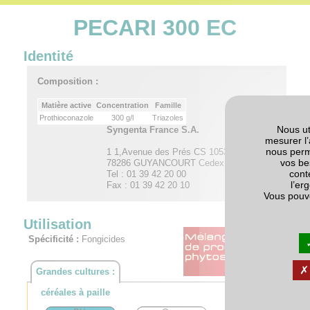
PECARI 300 EC
Identité
Composition :
Matière active
Concentration
Famille
Prothioconazole
300 g/l
Triazoles
Nous ut
Syngenta France S.A.
mesurer l’
nous perm
1 1,Avenue des Prés CS 10537
vos be
78286 GUYANCOURT Cedex
cont
Tel : 01 39 42 20 00
l’er
Fax : 01 39 42 20 10
Vous pouv
Utilisation
Spécificité :
Fongicides
Grandes cultures :
céréales à paille