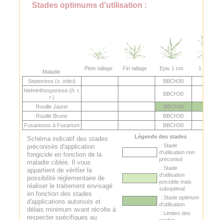
Stades optimums d'utilisation :
Plein tallage
Fin tallage
Epis 1 cm
1 nœud
Maladie
Septoriose (
s. tritici
)
BBCH30
Helminthosporiose (
h. t.
BBCH30
r.
)
Rouille Jaune
BBCH30
Rouille Brune
BBCH30
Fusarioses à Fusarium
BBCH30
Légende des stades
Schéma indicatif des stades
: Stade
préconisés d'application
d'utilisation non
fongicide en fonction de la
préconisé
maladie ciblée. Il vous
: Stade
appartient de vérifier la
d'utilisation
possibilité réglementaire de
possible mais
réaliser le traitement envisagé
suboptimal
en fonction des stades
: Stade optimum
d'applications autorisés et
d'utilisation
délais minimum avant récolte à
: Limites des
respecter spécifiques au
stades