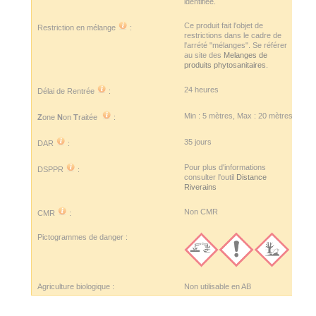
identifiée.
Ce produit fait l'objet de
Restriction en mélange
:
restrictions dans le cadre de
l'arrété "mélanges". Se référer
au site des
Melanges de
produits phytosanitaires
.
24 heures
Délai de Rentrée
:
Min : 5 mètres, Max : 20 mètres
Z
one
N
on
T
raitée
:
35 jours
DAR
:
Pour plus d'informations
DSPPR
:
consulter l'outil
Distance
Riverains
Non CMR
CMR
:
Pictogrammes de danger :
Agriculture biologique :
Non utilisable en AB