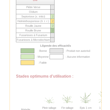
Piétin Verse
Oïdium
Septoriose (
s. tritici
)
2
Helminthosporiose (
h. t. r.
)
2
Rouille Jaune
2
Rouille Brune
2
Fusarioses à Fusarium
Fusarioses à Microdochium
Légende des efficacités
: Bonne
: Produit non autorisé
: Moyenne
: Aucune information
: Faible
Stades optimums d'utilisation :
Plein tallage
Fin tallage
Epis 1 cm
1 nœud
Maladie