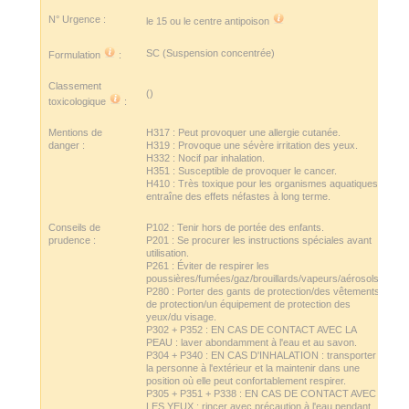
N° Urgence :
le 15 ou le
centre antipoison
SC (Suspension concentrée)
Formulation
:
Classement
()
toxicologique
:
Mentions de
H317 : Peut provoquer une allergie cutanée.
danger :
H319 : Provoque une sévère irritation des yeux.
H332 : Nocif par inhalation.
H351 : Susceptible de provoquer le cancer.
H410 : Très toxique pour les organismes aquatiques,
entraîne des effets néfastes à long terme.
Conseils de
P102 : Tenir hors de portée des enfants.
prudence :
P201 : Se procurer les instructions spéciales avant
utilisation.
P261 : Éviter de respirer les
poussières/fumées/gaz/brouillards/vapeurs/aérosols.
P280 : Porter des gants de protection/des vêtements
de protection/un équipement de protection des
yeux/du visage.
P302 + P352 : EN CAS DE CONTACT AVEC LA
PEAU : laver abondamment à l'eau et au savon.
P304 + P340 : EN CAS D'INHALATION : transporter
la personne à l'extérieur et la maintenir dans une
position où elle peut confortablement respirer.
P305 + P351 + P338 : EN CAS DE CONTACT AVEC
LES YEUX : rincer avec précaution à l'eau pendant