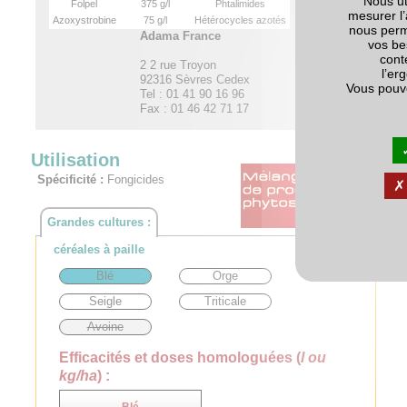
Nous ut
Folpel
375 g/l
Phtalimides
mesurer l’
Azoxystrobine
75 g/l
Hétérocycles azotés
nous perm
Adama France
vos be
cont
2 2 rue Troyon
l’er
92316 Sèvres Cedex
Vous pouv
Tel : 01 41 90 16 96
Fax : 01 46 42 71 17
Utilisation
Spécificité :
Fongicides
Grandes cultures :
céréales à paille
Blé
Orge
Seigle
Triticale
Avoine
Efficacités et doses homologuées (
l ou
kg/ha
) :
Blé