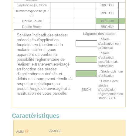
Septoriose (
s. tritici
)
BBCH30
Helminthosporiose (
h. t.
BBCH30
r.
)
Rouille Jaune
BBCH30
Rouille Brune
BBCH30
Légende des stades
Schéma indicatif des stades
: Stade
préconisés d'application
d'utilisation non
fongicide en fonction de la
préconisé
maladie ciblée. Il vous
: Stade
appartient de vérifier la
d'utilisation
possibilité réglementaire de
possible mais
réaliser le traitement envisagé
suboptimal
en fonction des stades
: Stade optimum
d'applications autorisés et
d'utilisation
délais minimum avant récolte à
: Limites des
respecter spécifiques au
stades
produit fongicide envisagé et à
BBCH
d'application
la situation de votre parcelle.
réglementaire en
stade BBCH
Caractéristiques
2250086
AMM
: