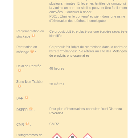
plusieurs minutes. Enlever les lentilles de contact si
la victime en porte et si elles peuvent être facilement
enlevées. Continuer à rincer.
P501 : Éliminer le contenu/récipient dans une usine
d'élimination des déchets homologuée.
Réglementation du
Ce produit doit être placé sur une étagère séparée et
identifiée.
stockage
:
Restriction en
Ce produit fait l'objet de restrictions dans le cadre de
l'arrété "mélanges". Se référer au site des
Melanges
mélange
:
de produits phytosanitaires
.
Délai de Rentrée
48 heures
:
Z
one
N
on
T
raitée
20 mètres
:
-
DAR
:
Pour plus d'informations consulter l'outil
Distance
DSPPR
:
Riverains
CMR2
CMR
:
Pictogrammes de