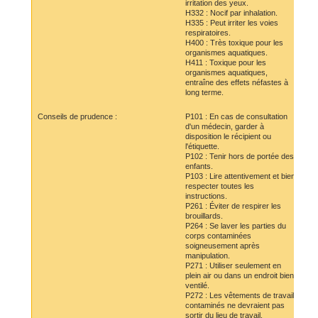
irritation des yeux.
H332 : Nocif par inhalation.
H335 : Peut irriter les voies
respiratoires.
H400 : Très toxique pour les
organismes aquatiques.
H411 : Toxique pour les
organismes aquatiques,
entraîne des effets néfastes à
long terme.
Conseils de prudence :
P101 : En cas de consultation
d'un médecin, garder à
disposition le récipient ou
l'étiquette.
P102 : Tenir hors de portée des
enfants.
P103 : Lire attentivement et bien
respecter toutes les
instructions.
P261 : Éviter de respirer les
brouillards.
P264 : Se laver les parties du
corps contaminées
soigneusement après
manipulation.
P271 : Utiliser seulement en
plein air ou dans un endroit bien
ventilé.
P272 : Les vêtements de travail
contaminés ne devraient pas
sortir du lieu de travail.