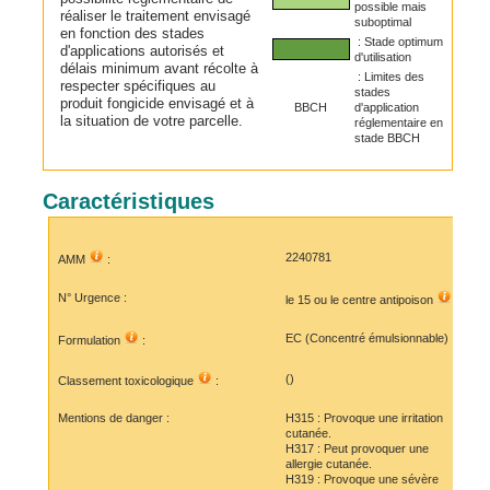
possible mais
réaliser le traitement envisagé
suboptimal
en fonction des stades
: Stade optimum
d'applications autorisés et
d'utilisation
délais minimum avant récolte à
: Limites des
respecter spécifiques au
stades
produit fongicide envisagé et à
BBCH
d'application
la situation de votre parcelle.
réglementaire en
stade BBCH
Caractéristiques
2240781
AMM
:
N° Urgence :
le 15 ou le
centre antipoison
EC (Concentré émulsionnable)
Formulation
:
()
Classement toxicologique
:
Mentions de danger :
H315 : Provoque une irritation
cutanée.
H317 : Peut provoquer une
allergie cutanée.
H319 : Provoque une sévère