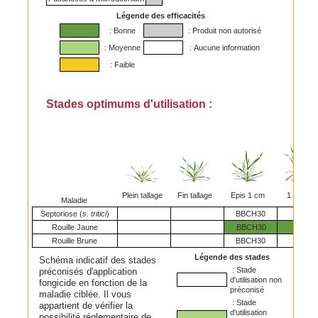
Légende des efficacités
: Bonne
: Produit non autorisé
: Moyenne
: Aucune information
: Faible
Stades optimums d'utilisation :
Plein tallage
Fin tallage
Epis 1 cm
1 nœud
Maladie
Septoriose (
s. tritici
)
BBCH30
Rouille Jaune
BBCH30
Rouille Brune
BBCH30
Légende des stades
Schéma indicatif des stades
: Stade
préconisés d'application
d'utilisation non
fongicide en fonction de la
préconisé
maladie ciblée. Il vous
: Stade
appartient de vérifier la
d'utilisation
possibilité réglementaire de