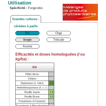
Utilisation
Spécificité :
Fongicides
Grandes cultures :
céréales à paille
Blé
Orge
Seigle
Triticale
Avoine
Efficacités et doses homologuées (
l ou
kg/ha
) :
Blé
Piétin Verse
Oïdium
Septoriose (
s. tritici
)
1.5
Helminthosporiose (
h. t. r.
)
Rouille Jaune
1.5
Rouille Brune
1.5
Fusarioses à Fusarium
Fusarioses à Microdochium