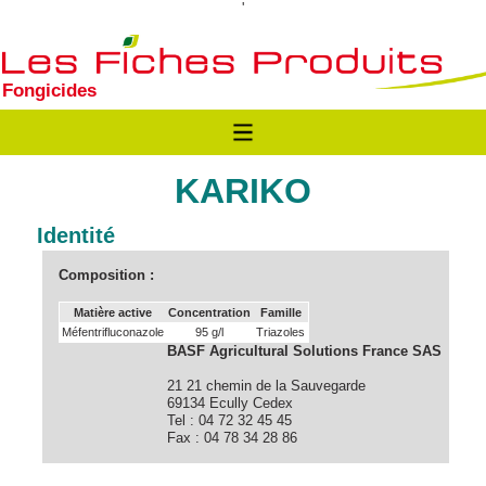
'
Fongicides
KARIKO
Identité
Composition :
Matière active
Concentration
Famille
Méfentrifluconazole
95 g/l
Triazoles
BASF Agricultural Solutions France SAS
21 21 chemin de la Sauvegarde
69134 Ecully Cedex
Tel : 04 72 32 45 45
Fax : 04 78 34 28 86