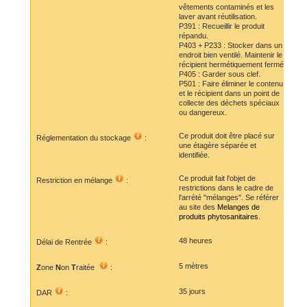
vêtements contaminés et les
laver avant réutilisation.
P391 : Recueillir le produit
répandu.
P403 + P233 : Stocker dans un
endroit bien ventilé. Maintenir le
récipient hermétiquement fermé.
P405 : Garder sous clef.
P501 : Faire éliminer le contenu
et le récipient dans un point de
collecte des déchets spéciaux
ou dangereux.
Ce produit doit être placé sur
Réglementation du stockage
:
une étagère séparée et
identifiée.
Ce produit fait l'objet de
Restriction en mélange
:
restrictions dans le cadre de
l'arrété "mélanges". Se référer
au site des
Melanges de
produits phytosanitaires
.
48 heures
Délai de Rentrée
:
5 mètres
Z
one
N
on
T
raitée
:
35 jours
DAR
: