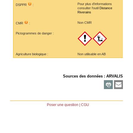
Pour plus d'informations
DSPPR
:
consulter l'outil
Distance
Riverains
Non CMR
CMR
:
Pictogrammes de danger :
Agriculture biologique :
Non utilisable en AB
Sources des données :
ARVALIS
Poser une question
|
CGU