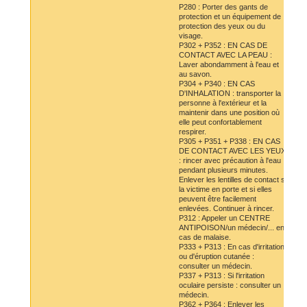
P280 : Porter des gants de
protection et un équipement de
protection des yeux ou du
visage.
P302 + P352 : EN CAS DE
CONTACT AVEC LA PEAU :
Laver abondamment à l'eau et
au savon.
P304 + P340 : EN CAS
D'INHALATION : transporter la
personne à l'extérieur et la
maintenir dans une position où
elle peut confortablement
respirer.
P305 + P351 + P338 : EN CAS
DE CONTACT AVEC LES YEUX
: rincer avec précaution à l'eau
pendant plusieurs minutes.
Enlever les lentilles de contact si
la victime en porte et si elles
peuvent être facilement
enlevées. Continuer à rincer.
P312 : Appeler un CENTRE
ANTIPOISON/un médecin/... en
cas de malaise.
P333 + P313 : En cas d'irritation
ou d'éruption cutanée :
consulter un médecin.
P337 + P313 : Si l'irritation
oculaire persiste : consulter un
médecin.
P362 + P364 : Enlever les