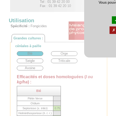
Tel : 01 39 42 20 00
Vous pouv
Fax : 01 39 42 20 10
Utilisation
Spécificité :
Fongicides
Grandes cultures :
céréales à paille
Blé
Orge
Seigle
Triticale
Avoine
Efficacités et doses homologuées (
l ou
kg/ha
) :
Blé
Piétin Verse
Oïdium
Septoriose (
s. tritici
)
0.75
Helminthosporiose (
h. t. r.
)