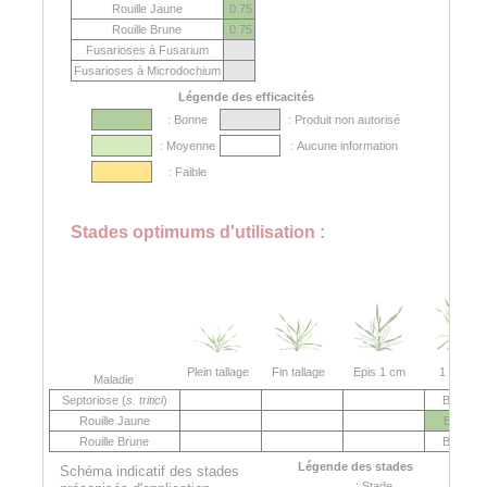
Rouille Jaune
0.75
Rouille Brune
0.75
Fusarioses à Fusarium
Fusarioses à Microdochium
Légende des efficacités
: Bonne
: Produit non autorisé
: Moyenne
: Aucune information
: Faible
Stades optimums d'utilisation :
Plein tallage
Fin tallage
Epis 1 cm
1 nœud
Maladie
Septoriose (
s. tritici
)
BBCH3
Rouille Jaune
BBCH3
Rouille Brune
BBCH3
Légende des stades
Schéma indicatif des stades
: Stade