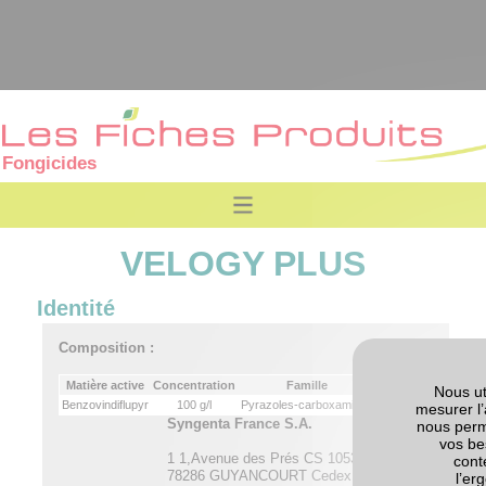
Fongicides
VELOGY PLUS
Identité
Composition :
Matière active
Concentration
Famille
Nous ut
Benzovindiflupyr
100 g/l
Pyrazoles-carboxamides
mesurer l’
Syngenta France S.A.
nous perm
vos be
1 1,Avenue des Prés CS 10537
cont
78286 GUYANCOURT Cedex
l’er