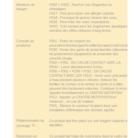
Mentions de
H302 + H332 : Nocif en cas d'ingestion ou
danger :
d'inhalation.
H317 : Peut provoquer une allergie cutanée.
H318 : Provoque de graves lésions des yeux.
H335 : Peut irriter les voies respiratoires.
H410 : Très toxique pour les organismes aquatiques,
entraîne des effets néfastes à long terme.
Conseils de
P261 : Éviter de respirer les
prudence :
poussières/fumées/gaz/brouillards/vapeurs/aérosols.
P280 : Porter des gants de protection/des vêtements
de protection/un équipement de protection des
yeux/du visage.
P302 + P352 : EN CAS DE CONTACT AVEC LA
PEAU : Laver abondamment à l'eau.
P305 + P351 + P338 + P310 : EN CAS DE
CONTACT AVEC LES YEUX : rincer avec précaution
à l'eau pendant plusieurs minutes. Enlever les
lentilles de contact si la victime en porte et si elles
peuvent être facilement enlevées. Continuer à rincer.
Appeler immédiatement un CENTRE ANTIPOISO
P312 : Appeler un CENTRE ANTIPOISON/un
médecin/... en cas de malaise.
P501 : Éliminer le contenu/ récipient dans une
installation d'élimination des déchets agréée.
Réglementation du
Ce produit doit être placé sur une étagère séparée et
identifiée.
stockage
:
Restriction en
Ce produit fait l'objet de restrictions dans le cadre de