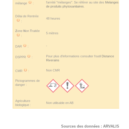
l'arrété "mélanges". Se référer au site des
Melanges
mélange
:
de produits phytosanitaires
.
Délai de Rentrée
48 heures
:
Z
one
N
on
T
raitée
5 mètres
:
-
DAR
:
Pour plus d'informations consulter l'outil
Distance
DSPPR
:
Riverains
Non CMR
CMR
:
Pictogrammes de
danger :
Agriculture
Non utilisable en AB
biologique :
Sources des données :
ARVALIS