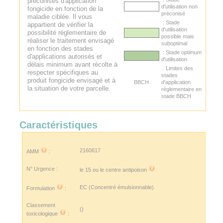
préconisés d'application
d'utilisation non
fongicide en fonction de la
préconisé
maladie ciblée. Il vous
: Stade
appartient de vérifier la
d'utilisation
possibilité réglementaire de
possible mais
réaliser le traitement envisagé
suboptimal
en fonction des stades
: Stade optimum
d'applications autorisés et
d'utilisation
délais minimum avant récolte à
: Limites des
respecter spécifiques au
stades
produit fongicide envisagé et à
BBCH
d'application
la situation de votre parcelle.
réglementaire en
stade BBCH
Caractéristiques
2160617
AMM
:
N° Urgence :
le 15 ou le
centre antipoison
EC (Concentré émulsionnable)
Formulation
:
Classement
()
toxicologique
: