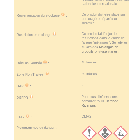
nationale/ internationale.
Ce produit doit être placé sur
Réglementation du stockage
:
une étagère séparée et
identifiée.
Ce produit fait l'objet de
Restriction en mélange
:
restrictions dans le cadre de
l'arrété "mélanges". Se référer
au site des
Melanges de
produits phytosanitaires
.
48 heures
Délai de Rentrée
:
20 mètres
Z
one
N
on
T
raitée
:
-
DAR
:
Pour plus d'informations
DSPPR
:
consulter l'outil
Distance
Riverains
CMR2
CMR
:
Pictogrammes de danger :