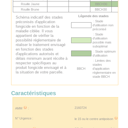
Rouille Jaune
BBCH30
Rouille Brune
BBCH30
Légende des stades
Schéma indicatif des stades
: Stade
préconisés d'application
d'utilisation non
fongicide en fonction de la
préconisé
maladie ciblée. Il vous
: Stade
appartient de vérifier la
d'utilisation
possibilité réglementaire de
possible mais
réaliser le traitement envisagé
suboptimal
en fonction des stades
: Stade optimum
d'applications autorisés et
d'utilisation
délais minimum avant récolte à
: Limites des
respecter spécifiques au
stades
produit fongicide envisagé et à
BBCH
d'application
la situation de votre parcelle.
réglementaire en
stade BBCH
Caractéristiques
2160724
AMM
:
N° Urgence :
le 15 ou le
centre antipoison