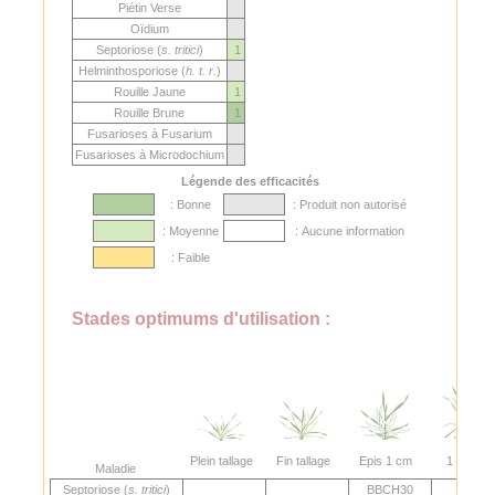
Piétin Verse
Oïdium
Septoriose (
s. tritici
)
1
Helminthosporiose (
h. t. r.
)
Rouille Jaune
1
Rouille Brune
1
Fusarioses à Fusarium
Fusarioses à Microdochium
Légende des efficacités
: Bonne
: Produit non autorisé
: Moyenne
: Aucune information
: Faible
Stades optimums d'utilisation :
Plein tallage
Fin tallage
Epis 1 cm
1 nœud
Maladie
Septoriose (
s. tritici
)
BBCH30