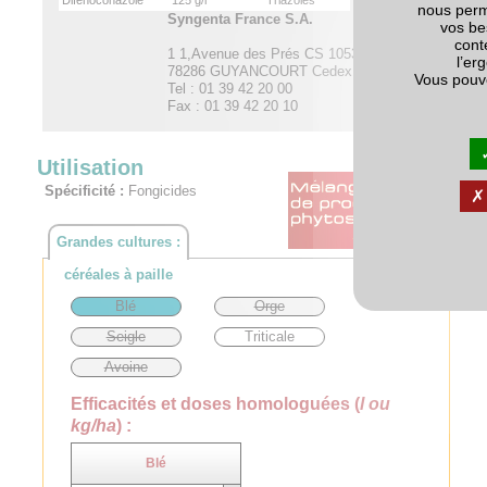
nous perm
Syngenta France S.A.
vos be
cont
1 1,Avenue des Prés CS 10537
l’er
78286 GUYANCOURT Cedex
Vous pouv
Tel : 01 39 42 20 00
Fax : 01 39 42 20 10
Utilisation
Spécificité :
Fongicides
Grandes cultures :
céréales à paille
Blé
Orge
Seigle
Triticale
Avoine
Efficacités et doses homologuées (
l ou
kg/ha
) :
Blé