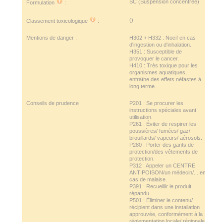
SC (Suspension concentrée)
Formulation
:
()
Classement toxicologique
:
Mentions de danger :
H302 + H332 : Nocif en cas
d'ingestion ou d'inhalation.
H351 : Susceptible de
provoquer le cancer.
H410 : Très toxique pour les
organismes aquatiques,
entraîne des effets néfastes à
long terme.
Conseils de prudence :
P201 : Se procurer les
instructions spéciales avant
utilisation.
P261 : Éviter de respirer les
poussières/ fumées/ gaz/
brouillards/ vapeurs/ aérosols.
P280 : Porter des gants de
protection/des vêtements de
protection.
P312 : Appeler un CENTRE
ANTIPOISON/un médecin/... en
cas de malaise.
P391 : Recueillir le produit
répandu.
P501 : Éliminer le contenu/
récipient dans une installation
approuvée, conformément à la
réglementation locale/ régionale/