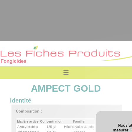
Fongicides
AMPECT GOLD
Identité
Composition :
Matière active
Concentration
Famille
Nous ut
Azoxystrobine
125 g/l
Hétérocycles azotés
mesurer l’
Difénoconazole
125 g/l
Triazoles