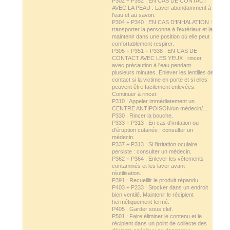
P302 + P352 : EN CAS DE CONTACT
AVEC LA PEAU : Laver abondamment à
l'eau et au savon.
P304 + P340 : EN CAS D'INHALATION :
transporter la personne à l'extérieur et la
maintenir dans une position où elle peut
confortablement respirer.
P305 + P351 + P338 : EN CAS DE
CONTACT AVEC LES YEUX : rincer
avec précaution à l'eau pendant
plusieurs minutes. Enlever les lentilles de
contact si la victime en porte et si elles
peuvent être facilement enlevées.
Continuer à rincer.
P310 : Appeler immédiatement un
CENTRE ANTIPOISON/un médecin/...
P330 : Rincer la bouche.
P333 + P313 : En cas d'irritation ou
d'éruption cutanée : consulter un
médecin.
P337 + P313 : Si l'irritation oculaire
persiste : consulter un médecin.
P362 + P364 : Enlever les vêtements
contaminés et les laver avant
réutilisation.
P391 : Recueillir le produit répandu.
P403 + P233 : Stocker dans un endroit
bien ventilé. Maintenir le récipient
hermétiquement fermé.
P405 : Garder sous clef.
P501 : Faire éliminer le contenu et le
récipient dans un point de collecte des