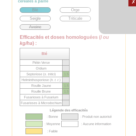
céréales à paille
Blé
Orge
Seigle
Triticale
Avoine
Efficacités et doses homologuées (
l ou
kg/ha
) :
Blé
Piétin Verse
Oïdium
Septoriose (
s. tritici
)
1.5
Helminthosporiose (
h. t. r.
)
Rouille Jaune
1.5
Rouille Brune
1.5
Fusarioses à Fusarium
Fusarioses à Microdochium
Légende des efficacités
: Bonne
: Produit non autorisé
: Moyenne
: Aucune information
: Faible