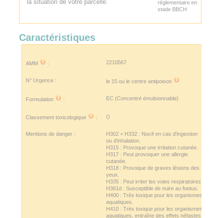
la situation de votre parcelle.
réglementaire en
stade BBCH
Caractéristiques
2210567
AMM
:
N° Urgence :
le 15 ou le
centre antipoison
EC (Concentré émulsionnable)
Formulation
:
()
Classement toxicologique
:
Mentions de danger :
H302 + H332 : Nocif en cas d'ingestion
ou d'inhalation.
H315 : Provoque une irritation cutanée.
H317 : Peut provoquer une allergie
cutanée.
H318 : Provoque de graves lésions des
yeux.
H335 : Peut irriter les voies respiratoires.
H361d : Susceptible de nuire au foetus.
H400 : Très toxique pour les organismes
aquatiques.
H410 : Très toxique pour les organismes
aquatiques, entraîne des effets néfastes