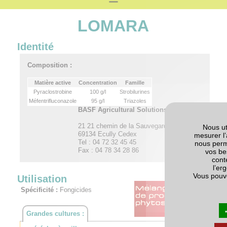
LOMARA
Identité
Composition :
Matière active
Concentration
Famille
Pyraclostrobine
100 g/l
Strobilurines
Méfentrifluconazole
95 g/l
Triazoles
BASF Agricultural Solutions France SAS
21 21 chemin de la Sauvegarde
Nous ut
69134 Ecully Cedex
mesurer l’
Tel : 04 72 32 45 45
nous perm
Fax : 04 78 34 28 86
vos be
cont
l’er
Vous pouv
Utilisation
Spécificité :
Fongicides
Grandes cultures :