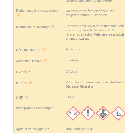
déchets spéciaux ou dangereux.
Réglementation du stockage
Ce produit doit être placé sur une
étagère séparée et identifiée.
:
Ce produit fait l'objet de restrictions dans
Restriction en mélange
:
le cadre de l'arrété "mélanges". Se
référer au site des
Melanges de produits
phytosanitaires
.
48 heures
Délai de Rentrée
:
5 mètres
Z
one
N
on
T
raitée
:
35 jours
DAR
:
Pour plus d'informations consulter l'outil
DSPPR
:
Distance Riverains
CMR2
CMR
:
Pictogrammes de danger :
Agriculture biologique :
Non utilisable en AB