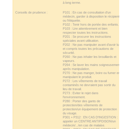
à long terme.
Conseils de prudence :
P101 : En cas de consultation d'un
médecin, garder à disposition le récipient
ou l'étiquette.
P102 : Tenir hors de portée des enfants.
P103 : Lire attentivement et bien
respecter toutes les instructions.
P201 : Se procurer les instructions
spéciales avant utilisation.
P202 : Ne pas manipuler avant d'avoir lu
et compris toutes les précautions de
sécurité.
P260 : Ne pas inhaler les brouillards et
vapeurs.
P264 : Se laver les mains soigneusement
après manipulation.
P270 : Ne pas manger, boire ou fumer en
manipulant le produit.
P272 : Les vêtements de travail
contaminés ne devraient pas sortir du
lieu de travail.
P273 : Eviter le rejet dans
l'environnement.
P280 : Porter des gants de
protection/des vêtements de
protection/un équipement de protection
du visage.
P301 + P312 : EN CAS D'INGESTION :
appeler un CENTRE ANTIPOISON/un
médecin/.../en cas de malaise.