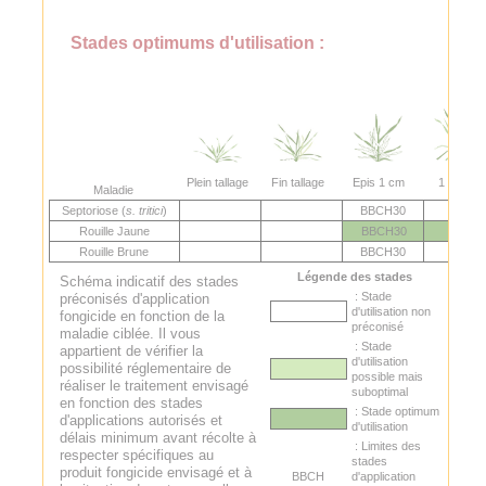
Stades optimums d'utilisation :
Plein tallage
Fin tallage
Epis 1 cm
1 nœud
Maladie
Septoriose (
s. tritici
)
BBCH30
Rouille Jaune
BBCH30
Rouille Brune
BBCH30
Légende des stades
Schéma indicatif des stades
: Stade
préconisés d'application
d'utilisation non
fongicide en fonction de la
préconisé
maladie ciblée. Il vous
: Stade
appartient de vérifier la
d'utilisation
possibilité réglementaire de
possible mais
réaliser le traitement envisagé
suboptimal
en fonction des stades
: Stade optimum
d'applications autorisés et
d'utilisation
délais minimum avant récolte à
: Limites des
respecter spécifiques au
stades
produit fongicide envisagé et à
BBCH
d'application