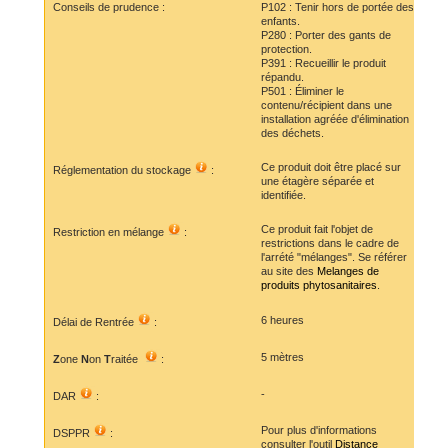
Conseils de prudence :
P102 : Tenir hors de portée des
enfants.
P280 : Porter des gants de
protection.
P391 : Recueillir le produit
répandu.
P501 : Éliminer le
contenu/récipient dans une
installation agréée d'élimination
des déchets.
Ce produit doit être placé sur
Réglementation du stockage
:
une étagère séparée et
identifiée.
Ce produit fait l'objet de
Restriction en mélange
:
restrictions dans le cadre de
l'arrété "mélanges". Se référer
au site des
Melanges de
produits phytosanitaires
.
6 heures
Délai de Rentrée
:
5 mètres
Z
one
N
on
T
raitée
:
-
DAR
:
Pour plus d'informations
DSPPR
:
consulter l'outil
Distance