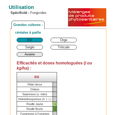
Utilisation
Spécificité :
Fongicides
Grandes cultures :
céréales à paille
Blé
Orge
Seigle
Triticale
Avoine
Efficacités et doses homologuées (
l ou
kg/ha
) :
Blé
Piétin Verse
Oïdium
Septoriose (
s. tritici
)
Helminthosporiose (
h. t. r.
)
Rouille Jaune
1
Rouille Brune
1
Fusarioses à Fusarium