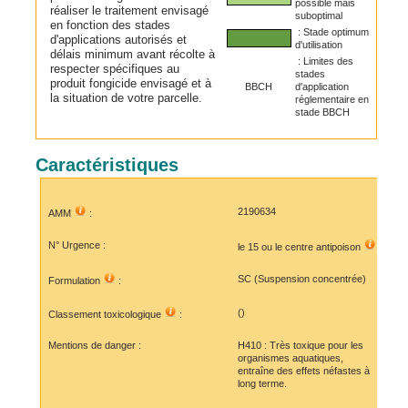
possible mais
réaliser le traitement envisagé
suboptimal
en fonction des stades
: Stade optimum
d'applications autorisés et
d'utilisation
délais minimum avant récolte à
: Limites des
respecter spécifiques au
stades
produit fongicide envisagé et à
BBCH
d'application
la situation de votre parcelle.
réglementaire en
stade BBCH
Caractéristiques
2190634
AMM
:
N° Urgence :
le 15 ou le
centre antipoison
SC (Suspension concentrée)
Formulation
:
()
Classement toxicologique
:
Mentions de danger :
H410 : Très toxique pour les
organismes aquatiques,
entraîne des effets néfastes à
long terme.