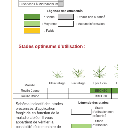
Fusarioses à Microdochium
Légende des efficacités
: Bonne
: Produit non autorisé
: Moyenne
: Aucune information
: Faible
Stades optimums d'utilisation :
Plein tallage
Fin tallage
Epis 1 cm
1 nœud
Maladie
Rouille Jaune
BBCH30
Rouille Brune
BBCH30
Légende des stades
Schéma indicatif des stades
: Stade
préconisés d'application
d'utilisation non
fongicide en fonction de la
préconisé
maladie ciblée. Il vous
: Stade
appartient de vérifier la
d'utilisation
possibilité réglementaire de