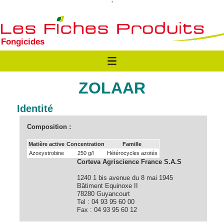
'
Fongicides
ZOLAAR
Identité
Composition :
Matière active
Concentration
Famille
Azoxystrobine
250 g/l
Hétérocycles azotés
Corteva Agriscience France S.A.S
1240 1 bis avenue du 8 mai 1945
Bâtiment Equinoxe II
78280 Guyancourt
Tel : 04 93 95 60 00
Fax : 04 93 95 60 12