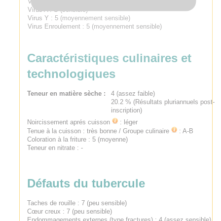
Virus X : S (sensible)
Virus A : S (sensible)
Virus Y : 5 (moyennement sensible)
Virus Enroulement : 5 (moyennement sensible)
Caractéristiques culinaires et
technologiques
Teneur en matière sèche :
4 (assez faible)
20.2 % (Résultats pluriannuels post-
inscription)
Noircissement aprés cuisson
:
léger
Tenue à la cuisson : très bonne /
Groupe culinaire
:
A-B
Coloration à la friture : 5 (moyenne)
Teneur en nitrate : -
Défauts du tubercule
Taches de rouille : 7 (peu sensible)
Cœur creux : 7 (peu sensible)
Endommagements externes (type fractures) : 4 (assez sensible)