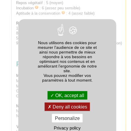
Repos végétatif : 5 (moyen)
Incubation
:
6 (assez peu sensible)
Aptitude à la conservation
:
4 (assez faible)
Rendement :
120 % de BELLE DE FONTENAY (Source GEVES)
80 % de BINTJE (Valeur estimée par ARVALIS)
50.1 t/ha (Résultats pluriannuels post-inscription)
Nous utilisons des cookies pour
92 % de CHARLOTTE (Résultats pluriannuels post-inscription)
mesurer l’audience de ce site et
ainsi nous permettre de mieux
répondre à vos besoins en
optimisant nos contenus et en
Résistance aux bioagresseurs
améliorant l’ergonomie de notre
site.
Vous pouvez modifier vos
Maladies
paramètres à tout moment.
Mildiou du feuillage
:
3 (sensible)
Mildiou du tubercule
:
()
Gale commune : 5 (moyennement sensible)
OK, accept all
Gale verruqueuse : 9 (non attaqué)
Nématodes
Deny all cookies
Nématode RO 1-4 : R (résistante)
Nématodes PA 2-3 : S (sensible)
Personalize
Virus
Privacy policy