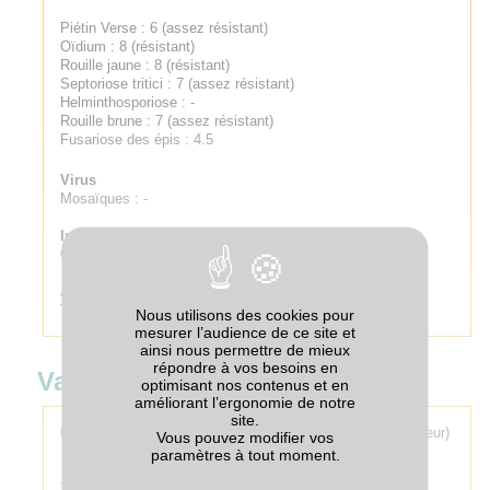
Piétin Verse : 6 (assez résistant)
Oïdium : 8 (résistant)
Rouille jaune : 8 (résistant)
Septoriose tritici : 7 (assez résistant)
Helminthosporiose : -
Rouille brune : 7 (assez résistant)
Fusariose des épis : 4.5
Virus
Mosaïques : -
Insectes
Cécidomyie orange : R (Résistant)
Adventices
Tolérance au chlortoluron : T (Tolérant)
Nous utilisons des cookies pour
mesurer l’audience de ce site et
ainsi nous permettre de mieux
répondre à vos besoins en
Valeur technologique
optimisant nos contenus et en
améliorant l’ergonomie de notre
site.
Classe qualité technologique :
BPS (Blé Panifiable Supérieur)
Vous pouvez modifier vos
paramètres à tout moment.
Teneur en protéines : 4 (moyenne à assez faible)