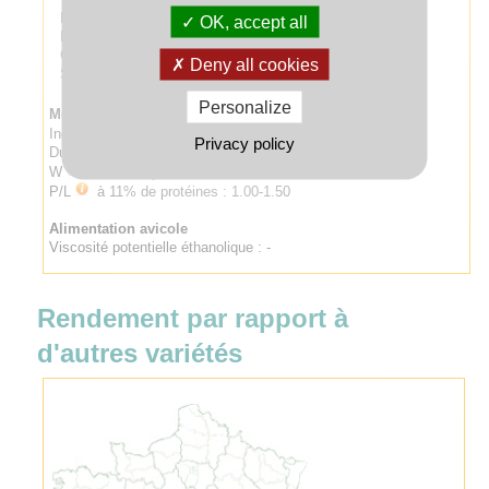
Protéines (GPD)
: -
OK, accept all
Poids spécifique : -
Germination sur pied : 4 (assez sensible)
Deny all cookies
Sensibilité au Hagberg : -
Personalize
Meunerie
Indice de Zélény
:
-
Privacy policy
Dureté du grain : hard
W
à 11% de protéines : 160-205
P/L
à 11% de protéines : 1.00-1.50
Alimentation avicole
Viscosité potentielle éthanolique : -
Rendement par rapport à
d'autres variétés