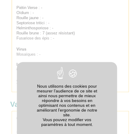
Piétin Verse : -
Oïdium : -
Rouille jaune : -
Septoriose tritici : -
Helminthosporiose : -
Rouille brune : 7 (assez résistant)
Fusariose des épis : -
Virus
Mosaïques : -
Insectes
Cécidomyie orange : -
Adventices
Tolérance au chlortoluron : -
Nous utilisons des cookies pour
mesurer l’audience de ce site et
ainsi nous permettre de mieux
répondre à vos besoins en
Valeur technologique
optimisant nos contenus et en
améliorant l’ergonomie de notre
site.
Classe qualité technologique :
BP (Blé Panifiable)
Vous pouvez modifier vos
paramètres à tout moment.
Teneur en protéines : -