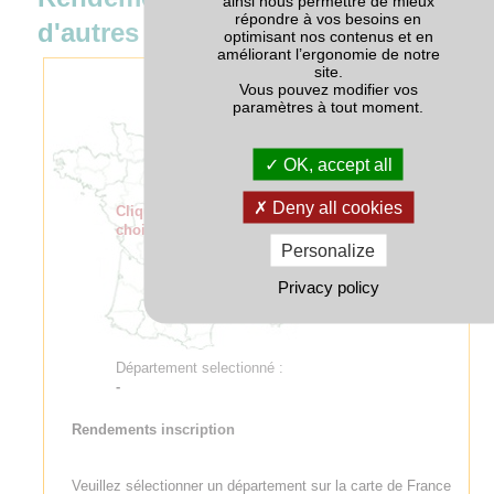
ainsi nous permettre de mieux
répondre à vos besoins en
d'autres variétés
optimisant nos contenus et en
améliorant l’ergonomie de notre
site.
Vous pouvez modifier vos
paramètres à tout moment.
OK, accept all
Deny all cookies
Cliquer sur la carte pour
choisir un département
Personalize
Privacy policy
Département selectionné :
-
Rendements inscription
Veuillez sélectionner un département sur la carte de France