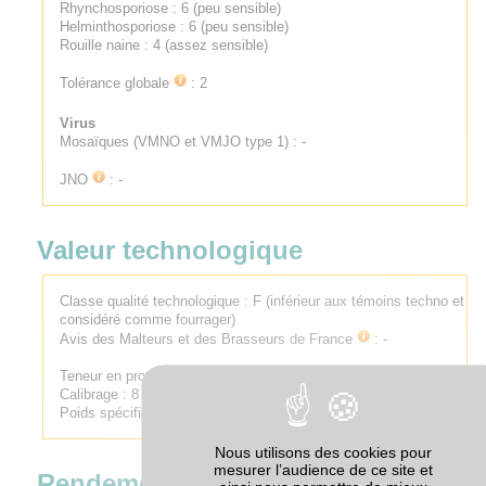
Rhynchosporiose : 6 (peu sensible)
Helminthosporiose : 6 (peu sensible)
Rouille naine : 4 (assez sensible)
Tolérance globale
: 2
Virus
Mosaïques (VMNO et VMJO type 1) : -
JNO
: -
Valeur technologique
Classe qualité technologique :
F (inférieur aux témoins techno et
considéré comme fourrager)
Avis des Malteurs et des Brasseurs de France
:
-
Teneur en protéines : 4 (moyenne à assez faible)
Calibrage : 8
Poids spécifique : 4 (Assez faible)
Nous utilisons des cookies pour
mesurer l’audience de ce site et
Rendement par rapport à