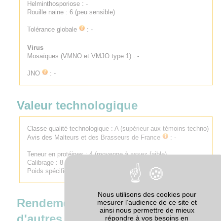
Helminthosporiose : -
Rouille naine : 6 (peu sensible)
Tolérance globale
: -
Virus
Mosaïques (VMNO et VMJO type 1) : -
JNO
: -
Valeur technologique
Classe qualité technologique :
A (supérieur aux témoins techno)
Avis des Malteurs et des Brasseurs de France
:
-
Teneur en protéines : 4 (moyenne à assez faible)
Calibrage : 8
Poids spécifique : 5 (moyen)
Nous utilisons des cookies pour
Rendement par rapport à
mesurer l’audience de ce site et
ainsi nous permettre de mieux
d'autres variétés
répondre à vos besoins en