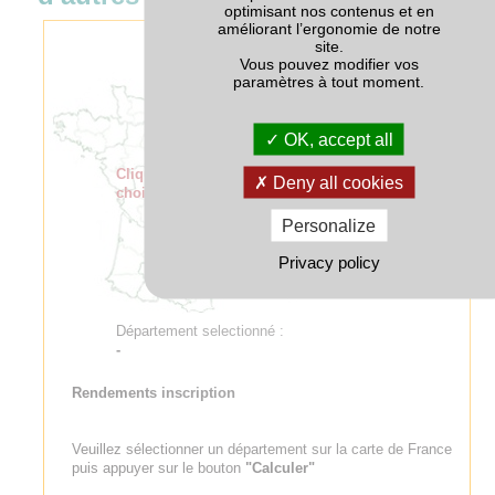
optimisant nos contenus et en
améliorant l’ergonomie de notre
site.
Vous pouvez modifier vos
paramètres à tout moment.
OK, accept all
Cliquer sur la carte pour
Deny all cookies
choisir un département
Personalize
Privacy policy
Département selectionné :
-
Rendements inscription
Veuillez sélectionner un département sur la carte de France
puis appuyer sur le bouton
"Calculer"