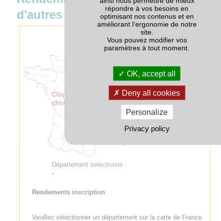
ainsi nous permettre de mieux
répondre à vos besoins en
d'autres variétés
optimisant nos contenus et en
améliorant l’ergonomie de notre
site.
Vous pouvez modifier vos
paramètres à tout moment.
OK, accept all
Deny all cookies
Cliquer sur la carte pour
choisir un département
Personalize
Privacy policy
Département selectionné :
-
Rendements inscription
Veuillez sélectionner un département sur la carte de France