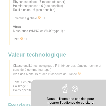
Rhynchosporiose : 7 (assez résistant)
Helminthosporiose : 6 (peu sensible)
Rouille naine : 6 (peu sensible)
Tolérance globale
: 7
Virus
Mosaïques (VMNO et VMJO type 1) : -
JNO
: T
Valeur technologique
Classe qualité technologique :
F (inférieur aux témoins techno et
considéré comme fourrager)
Avis des Malteurs et des Brasseurs de France
:
-
Teneur en protéines : -
Calibrage : -
Poids spécifique : 6 (Assez élevé)
Nous utilisons des cookies pour
mesurer l’audience de ce site et
Rendement par rapport à