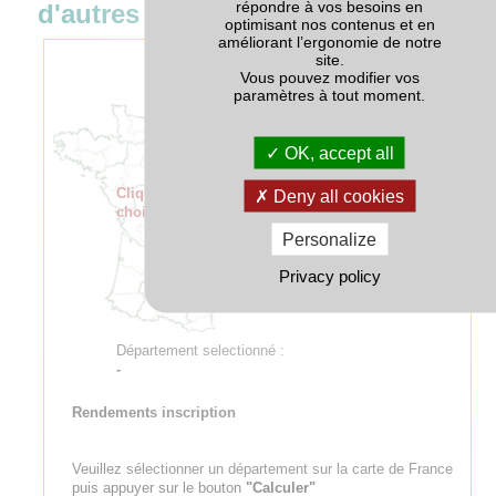
répondre à vos besoins en
d'autres variétés
optimisant nos contenus et en
améliorant l’ergonomie de notre
site.
Vous pouvez modifier vos
paramètres à tout moment.
OK, accept all
Cliquer sur la carte pour
Deny all cookies
choisir un département
Personalize
Privacy policy
Département selectionné :
-
Rendements inscription
Veuillez sélectionner un département sur la carte de France
puis appuyer sur le bouton
"Calculer"