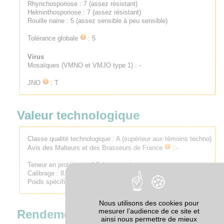
Rhynchosporiose : 7 (assez résistant)
Helminthosporiose : 7 (assez résistant)
Rouille naine : 5 (assez sensible à peu sensible)
Tolérance globale
: 5
Virus
Mosaïques (VMNO et VMJO type 1) : -
JNO
: T
Valeur technologique
Classe qualité technologique :
A (supérieur aux témoins techno)
Avis des Malteurs et des Brasseurs de France
:
-
Teneur en protéines : 4.5 (moyenne)
Calibrage : 8.5
Poids spécifique : 6 (Assez élevé)
Nous utilisons des cookies pour
mesurer l’audience de ce site et
Rendement par rapport à
ainsi nous permettre de mieux