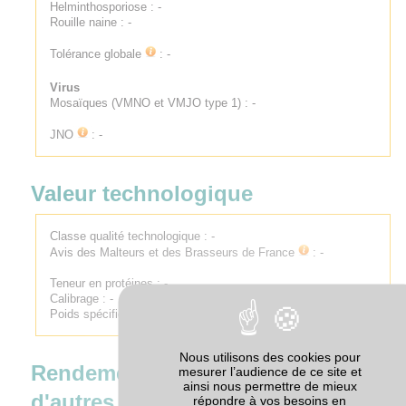
Helminthosporiose : -
Rouille naine : -
Tolérance globale
: -
Virus
Mosaïques (VMNO et VMJO type 1) : -
JNO
: -
Valeur technologique
Classe qualité technologique :
-
Avis des Malteurs et des Brasseurs de France
:
-
Teneur en protéines : -
Calibrage : -
Poids spécifique : -
Nous utilisons des cookies pour
Rendement par rapport à
mesurer l’audience de ce site et
ainsi nous permettre de mieux
d'autres variétés
répondre à vos besoins en