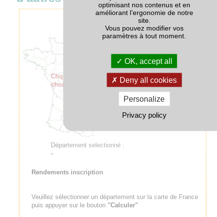
optimisant nos contenus et en
améliorant l’ergonomie de notre
site.
Vous pouvez modifier vos
paramètres à tout moment.
OK, accept all
Cliquer sur la carte pour
Deny all cookies
choisir un département
Personalize
Privacy policy
Département selectionné :
-
Rendements inscription
Veuillez sélectionner un département sur la carte de France
puis appuyer sur le bouton
"Calculer"