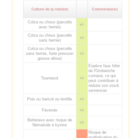
Culture de la rotation
Commentaires
Colza ou choux (parcelle
+/-
avec hernie)
Colza ou choux (parcelle
+/-
sans hernie)
Colza ou choux (parcelle
sans hernie, forte pression
+/-
grosse altise)
Espèce faux hôte
de l'Orobanche
cumana, ce qui
Tournesol
+/-
peut contribuer à
réduire son stock
semencier.
Pois ou haricot ou lentille
+/-
Féverole
+/-
Betterave avec risque de
+/-
Nématode à kystes
Risque de
multiplication du