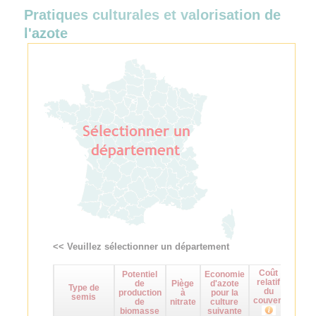
Pratiques culturales et valorisation de
l'azote
<< Veuillez sélectionner un département
Coût
Potentiel
Economie
Maît
relatif
de
Piège
d'azote
d
Type de
du
production
à
pour la
adven
semis
couvert
de
nitrate
culture
biomasse
suivante