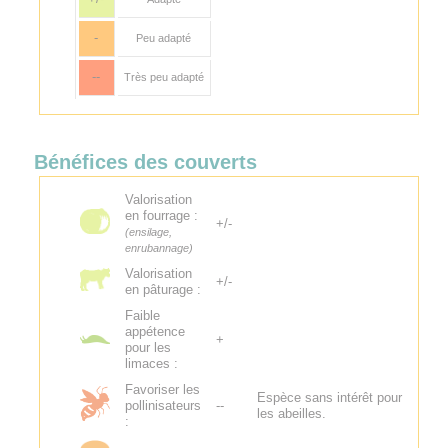
-
Peu adapté
--
Très peu adapté
Bénéfices des couverts
Valorisation
en fourrage :
+/-
(ensilage,
enrubannage)
Valorisation
+/-
en pâturage :
Faible
appétence
+
pour les
limaces :
Favoriser les
Espèce sans intérêt pour
pollinisateurs
--
les abeilles.
: