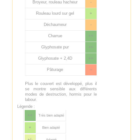
Broyeur, rouleau hacheur
-
Rouleau lourd sur gel
+
Déchaumeur
-
Charrue
++
Glyphosate pur
++
Glyphosate + 2,4D
++
Pâturage
--
Plus le couvert est développé, plus il
se montre sensible aux différents
modes de destruction, hormis pour le
labour.
Légende :
++
Très bien adapté
+
Bien adapté
+/-
Adapté