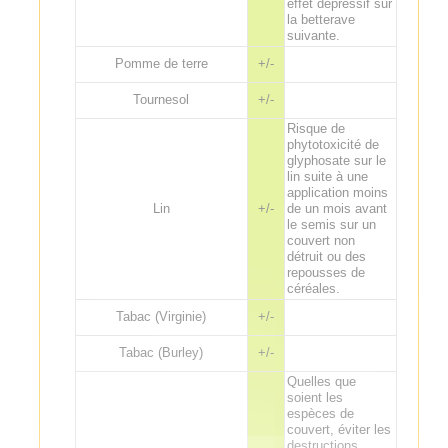
effet dépressif sur
la betterave
suivante.
Pomme de terre
+/-
Tournesol
+/-
Risque de
phytotoxicité de
glyphosate sur le
lin suite à une
application moins
Lin
+/-
de un mois avant
le semis sur un
couvert non
détruit ou des
repousses de
céréales.
Tabac (Virginie)
+/-
Tabac (Burley)
+/-
Quelles que
soient les
espèces de
couvert, éviter les
destructions