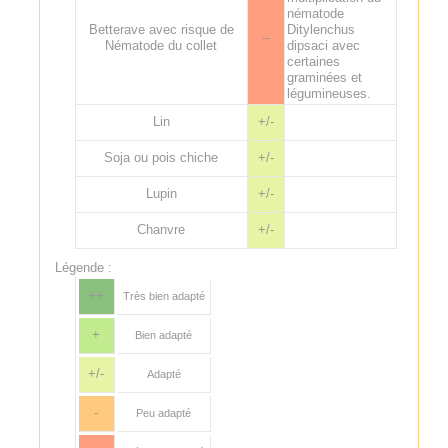
nématode
Betterave avec risque de
Ditylenchus
--
Nématode du collet
dipsaci avec
certaines
graminées et
légumineuses.
Lin
+/-
Soja ou pois chiche
+/-
Lupin
+/-
Chanvre
+/-
Légende :
++
Très bien adapté
+
Bien adapté
+/-
Adapté
-
Peu adapté