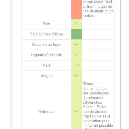
détruit avant Noël
et très marqué en
cas de destruction
tardive.
Pois
+/-
Soja ou pois chiche
++
Féverole ou lupin
+/-
Légume d'industrie
+/-
Maïs
+/-
Sorgho
+/-
Risque
d’amplification
des populations
du nématode
Ditylenchus
dipsaci. Eviter
Betterave
+/-
une destruction
trop tardive sans
exportation pour
limiter un possible