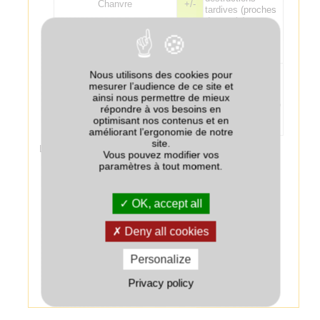
Chanvre
+/-
tardives (proches
du semis), pour
limiter les effets
dépressifs sur le
chanvre.
Les espèces non
Nous utilisons des cookies pour
légumineuses
mesurer l’audience de ce site et
sont à éviter car
ainsi nous permettre de mieux
Colza associé au couvert
--
leur croissance se
répondre à vos besoins en
fait au détriment
optimisant nos contenus et en
du colza.
améliorant l’ergonomie de notre
site.
Légende :
Vous pouvez modifier vos
paramètres à tout moment.
++
Très bien adapté
+
Bien adapté
OK, accept all
+/-
Adapté
Deny all cookies
-
Peu adapté
Personalize
--
Très peu adapté
Privacy policy