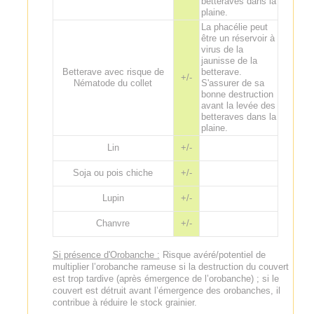
betteraves dans la
plaine.
La phacélie peut
être un réservoir à
virus de la
jaunisse de la
Betterave avec risque de
betterave.
+/-
Nématode du collet
S'assurer de sa
bonne destruction
avant la levée des
betteraves dans la
plaine.
Lin
+/-
Soja ou pois chiche
+/-
Lupin
+/-
Chanvre
+/-
Si présence d'Orobanche :
Risque avéré/potentiel de
multiplier l’orobanche rameuse si la destruction du couvert
est trop tardive (après émergence de l’orobanche) ; si le
couvert est détruit avant l’émergence des orobanches, il
contribue à réduire le stock grainier.