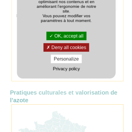
optimisant nos contenus et en
fait au détriment
améliorant l’ergonomie de notre
du colza.
site.
Vous pouvez modifier vos
Légende :
paramètres à tout moment.
++
Très bien adapté
+
OK, accept all
Bien adapté
+/-
Deny all cookies
Adapté
-
Personalize
Peu adapté
Privacy policy
--
Très peu adapté
Pratiques culturales et valorisation de
l'azote