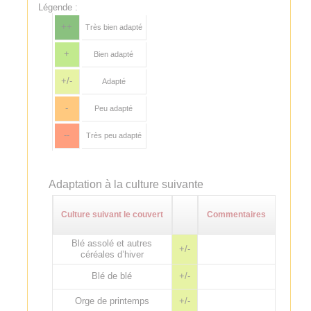
Légende :
++
Très bien adapté
+
Bien adapté
+/-
Adapté
-
Peu adapté
--
Très peu adapté
Adaptation à la culture suivante
Culture suivant le couvert
Commentaires
Blé assolé et autres
+/-
céréales d’hiver
Blé de blé
+/-
Orge de printemps
+/-