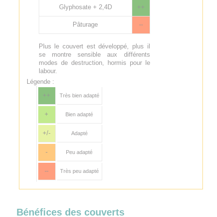
Glyphosate + 2,4D
++
Pâturage
--
Plus le couvert est développé, plus il
se montre sensible aux différents
modes de destruction, hormis pour le
labour.
Légende :
++
Très bien adapté
+
Bien adapté
+/-
Adapté
-
Peu adapté
--
Très peu adapté
Bénéfices des couverts