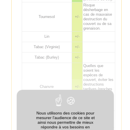
Risque
désherbage en
cas de mauvaise
Tournesol
+/-
destruction du
couvert ou de sa
grenaison.
Lin
+/-
Tabac (Virginie)
+/-
Tabac (Burley)
+/-
Quelles que
soient les
espèces de
couvert, éviter les
destructions
Chanvre
+/-
tardives (proches
du semis), pour
limiter les effets
dépressifs sur le
chanvre.
Nous utilisons des cookies pour
Les espèces non
mesurer l’audience de ce site et
légumineuses
ainsi nous permettre de mieux
sont à éviter car
Colza associé au couvert
--
répondre à vos besoins en
leur croissance se