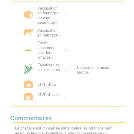
Valorisation
en fourrage :
-
(ensilage,
enrubannage)
Valorisation
-
en pâturage :
Faible
appétence
+
pour les
limaces :
Favoriser les
Espèce à floraison
pollinisateurs
++
tardive.
:
CIVE d'été :
-
CIVE d'hiver
-
:
Commentaires
La phacélie est conseillée dans toutes les rotations sauf
avant un légume d’industrie. Cette plante présente un