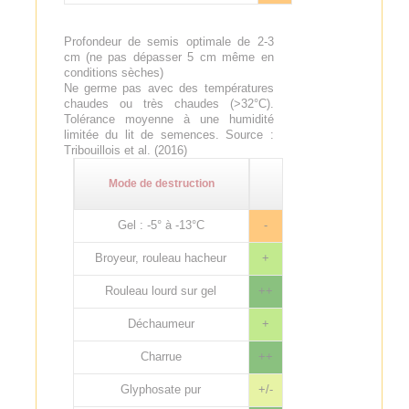
Profondeur de semis optimale de 2-3
cm (ne pas dépasser 5 cm même en
conditions sèches)
Ne germe pas avec des températures
chaudes ou très chaudes (>32°C).
Tolérance moyenne à une humidité
limitée du lit de semences. Source :
Tribouillois et al. (2016)
Mode de destruction
Gel : -5° à -13°C
-
Broyeur, rouleau hacheur
+
Rouleau lourd sur gel
++
Déchaumeur
+
Charrue
++
Glyphosate pur
+/-