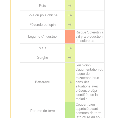
Pois
+/-
Soja ou pois chiche
+/-
Féverole ou lupin
+/-
Risque Sclerotinia
Légume d'industrie
--
s’il y a production
de sclérotes.
Maïs
+/-
Sorgho
+/-
Suspicion
d'augmentation du
risque de
rhizoctone brun
Betterave
+/-
dans des
situations avec
présence déjà
identifiée de la
maladie.
Couvert bien
apprécié avant
Pomme de terre
+
pommes de terre
(structure du sol).