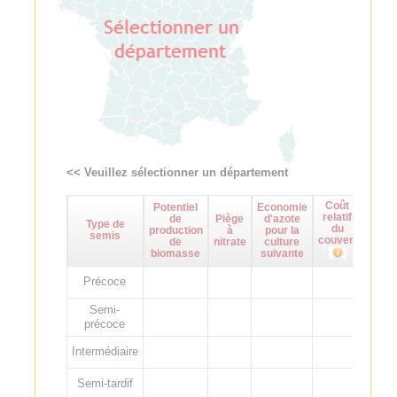
<< Veuillez sélectionner un département
Coût
Potentiel
Economie
Maît
relatif
de
Piège
d'azote
d
Type de
du
production
à
pour la
adven
semis
couvert
de
nitrate
culture
biomasse
suivante
Précoce
Semi-
précoce
Intermédiaire
Semi-tardif