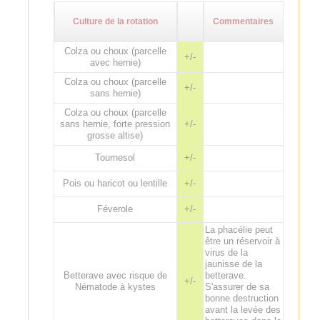
Culture de la rotation
Commentaires
Colza ou choux (parcelle
+/-
avec hernie)
Colza ou choux (parcelle
+/-
sans hernie)
Colza ou choux (parcelle
sans hernie, forte pression
+/-
grosse altise)
Tournesol
+/-
Pois ou haricot ou lentille
+/-
Féverole
+/-
La phacélie peut
être un réservoir à
virus de la
jaunisse de la
Betterave avec risque de
betterave.
+/-
Nématode à kystes
S'assurer de sa
bonne destruction
avant la levée des