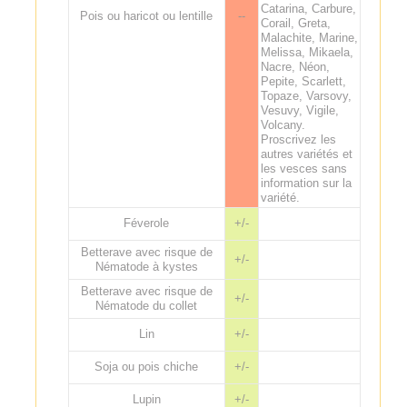
Catarina, Carbure,
Pois ou haricot ou lentille
--
Corail, Greta,
Malachite, Marine,
Melissa, Mikaela,
Nacre, Néon,
Pepite, Scarlett,
Topaze, Varsovy,
Vesuvy, Vigile,
Volcany.
Proscrivez les
autres variétés et
les vesces sans
information sur la
variété.
Féverole
+/-
Betterave avec risque de
+/-
Nématode à kystes
Betterave avec risque de
+/-
Nématode du collet
Lin
+/-
Soja ou pois chiche
+/-
Lupin
+/-