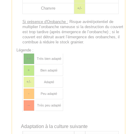
Chanvre
+/-
Si présence d'Orobanche :
Risque avéré/potentiel de
multiplier l’orobanche rameuse si la destruction du couvert
est trop tardive (après émergence de l’orobanche) ; si le
couvert est détruit avant l’émergence des orobanches, il
contribue à réduire le stock grainier.
Légende :
++
Très bien adapté
+
Bien adapté
+/-
Adapté
-
Peu adapté
--
Très peu adapté
Adaptation à la culture suivante