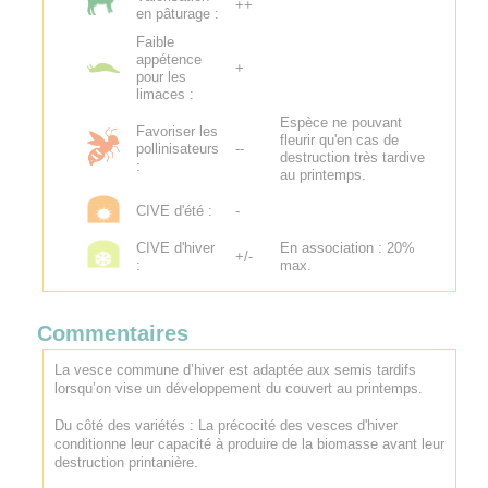
++
en pâturage :
Faible
appétence
+
pour les
limaces :
Espèce ne pouvant
Favoriser les
fleurir qu'en cas de
pollinisateurs
--
destruction très tardive
:
au printemps.
CIVE d'été :
-
CIVE d'hiver
En association : 20%
+/-
:
max.
Commentaires
La vesce commune d’hiver est adaptée aux semis tardifs
lorsqu’on vise un développement du couvert au printemps.
Du côté des variétés : La précocité des vesces d'hiver
conditionne leur capacité à produire de la biomasse avant leur
destruction printanière.