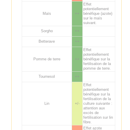
Effet
potentiellement
Maïs
++
bénéfique (azote)
sur le maïs
suivant.
Sorgho
++
Betterave
++
Effet
potentiellement
Pomme de terre
++
bénéfique sur la
fertilisation de la
pomme de terre.
Tournesol
++
Effet
potentiellement
bénéfique sur la
fertilisation de la
Lin
+/-
culture suivante :
attention aux
excès de
fertilisation sur lin
fibre.
Effet azote