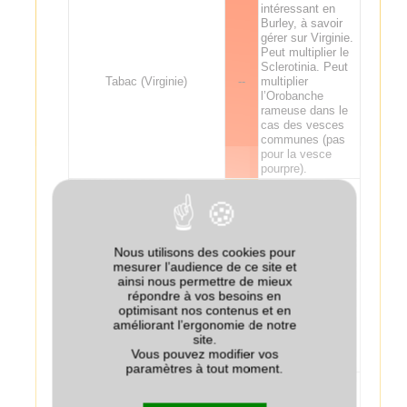
intéressant en
Burley, à savoir
gérer sur Virginie.
Peut multiplier le
Sclerotinia. Peut
Tabac (Virginie)
--
multiplier
l’Orobanche
rameuse dans le
cas des vesces
communes (pas
pour la vesce
pourpre).
Effet azote
intéressant en
Burley, à savoir
gérer sur Virginie.
Peut multiplier le
Nous utilisons des cookies pour
Sclerotinia. Peut
mesurer l’audience de ce site et
Tabac (Burley)
-
multiplier
ainsi nous permettre de mieux
l’Orobanche
répondre à vos besoins en
rameuse dans le
optimisant nos contenus et en
cas des vesces
améliorant l’ergonomie de notre
communes (pas
site.
pour la vesce
Vous pouvez modifier vos
pourpre).
paramètres à tout moment.
Quelles que
soient les