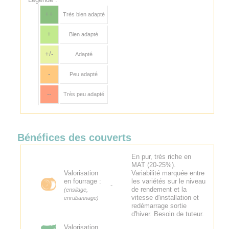
++
Très bien adapté
+
Bien adapté
+/-
Adapté
-
Peu adapté
--
Très peu adapté
Bénéfices des couverts
En pur, très riche en
MAT (20-25%).
Valorisation
Variabilité marquée entre
en fourrage :
les variétés sur le niveau
-
de rendement et la
(ensilage,
vitesse d'installation et
enrubannage)
redémarrage sortie
d'hiver. Besoin de tuteur.
Valorisation