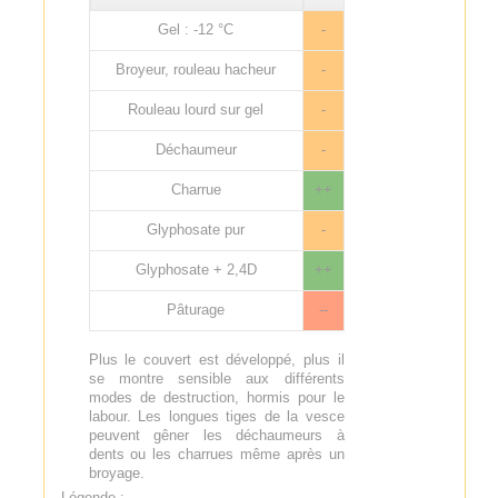
Gel : -12 °C
-
Broyeur, rouleau hacheur
-
Rouleau lourd sur gel
-
Déchaumeur
-
Charrue
++
Glyphosate pur
-
Glyphosate + 2,4D
++
Pâturage
--
Plus le couvert est développé, plus il
se montre sensible aux différents
modes de destruction, hormis pour le
labour. Les longues tiges de la vesce
peuvent gêner les déchaumeurs à
dents ou les charrues même après un
broyage.
Légende :