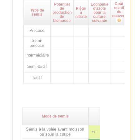
Coût
Potentiel
Economie
Maît
relatif
de
Piège
d'azote
d
Type de
du
production
à
pour la
adven
semis
couvert
de
nitrate
culture
biomasse
suivante
Précoce
Semi-
précoce
Intermédiaire
Semi-tardif
Tardif
Mode de semis
Semis à la volée avant moisson
+/-
ou sous la coupe