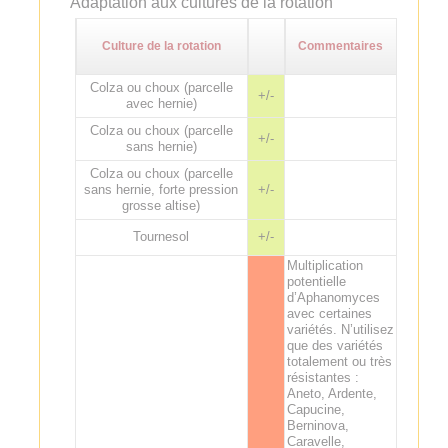
Adaptation aux cultures de la rotation
Culture de la rotation
Commentaires
Colza ou choux (parcelle
+/-
avec hernie)
Colza ou choux (parcelle
+/-
sans hernie)
Colza ou choux (parcelle
sans hernie, forte pression
+/-
grosse altise)
Tournesol
+/-
Multiplication
potentielle
d’Aphanomyces
avec certaines
variétés. N’utilisez
que des variétés
totalement ou très
résistantes :
Aneto, Ardente,
Capucine,
Berninova,
Caravelle,