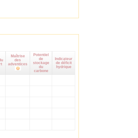
Potentiel
Maîtrise
de
Indicateur
du
des
stockage
de déficit
rt
adventices
du
hydrique
carbone