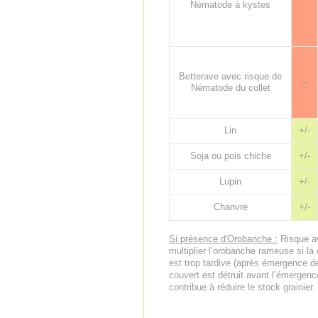
Nématode à kystes
Betterave avec risque de
--
Nématode du collet
Lin
+/-
Soja ou pois chiche
+/-
Lupin
+/-
Chanvre
+/-
Si présence d'Orobanche :
Risque av
multiplier l’orobanche rameuse si la
est trop tardive (après émergence de 
couvert est détruit avant l’émergenc
contribue à réduire le stock grainier.