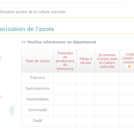
tilisation azotée de la culture suivante
orisation de l'azote
<< Veuillez sélectionner un département
Potentiel
Coût
Economie
de
relatif 
Piège à
d'azote pour
Type de semis
production
couve
nitrate
la culture
de
suivante
biomasse
Précoce
Semi-précoce
Intermédiaire
Semi-tardif
Tardif