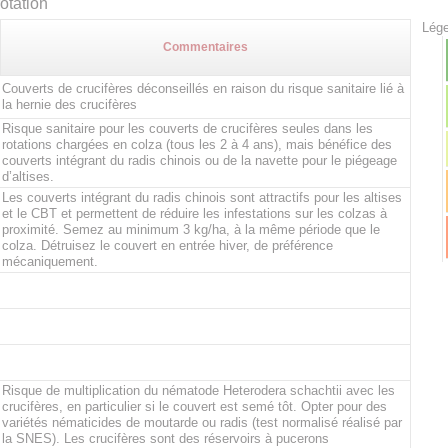
otation
Lége
Commentaires
Couverts de crucifères déconseillés en raison du risque sanitaire lié à
la hernie des crucifères
Risque sanitaire pour les couverts de crucifères seules dans les
rotations chargées en colza (tous les 2 à 4 ans), mais bénéfice des
couverts intégrant du radis chinois ou de la navette pour le piégeage
d’altises.
Les couverts intégrant du radis chinois sont attractifs pour les altises
et le CBT et permettent de réduire les infestations sur les colzas à
proximité. Semez au minimum 3 kg/ha, à la même période que le
colza. Détruisez le couvert en entrée hiver, de préférence
mécaniquement.
Risque de multiplication du nématode Heterodera schachtii avec les
crucifères, en particulier si le couvert est semé tôt. Opter pour des
variétés nématicides de moutarde ou radis (test normalisé réalisé par
la SNES). Les crucifères sont des réservoirs à pucerons