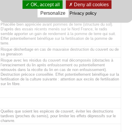
Suspicion d'augmentation du risque de rhizoctone brun dans des
OK, accept all
Deny all cookies
situations avec présence déjà identifiée de la maladie.Risque
Personalize
Privacy policy
d’amplification des populations de nématode de la betterave
(Heterodera schachtii), en particulier si le couvert est semé tôt.
Phacélie bien appréciée avant pommes de terre (structure du sol).
D’après des essais récents menés sur le Nord France, le radis
semble apporter un gain de rendement à la pomme de terre qui suit.
Effet potentiellement bénéfique sur la fertilisation de la pomme de
terre.
Risque désherbage en cas de mauvaise destruction du couvert ou de
sa grenaison
Risque avec les résidus du couvert mal décomposés (obstacles à
l’enracinement du lin après enfouissement ou potentiellement
retrouvés dans la récolte du lin en cas de non enfouissement).
Destruction précoce conseillée. Effet potentiellement bénéfique sur la
fertilisation de la culture suivante : attention aux excès de fertilisation
sur lin fibre.
Quelles que soient les espèces de couvert, éviter les destructions
tardives (proches du semis), pour limiter les effets dépressifs sur le
chanvre.