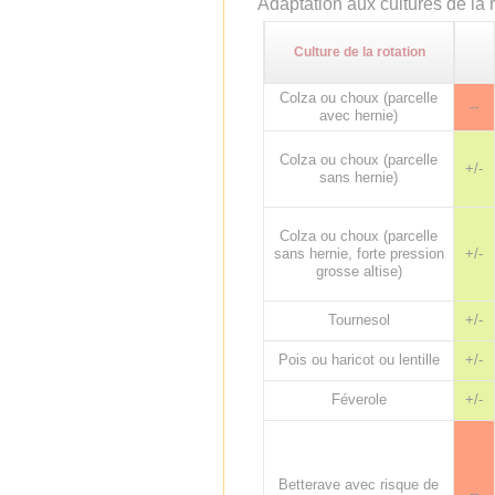
Adaptation aux cultures de la r
Culture de la rotation
Colza ou choux (parcelle
--
avec hernie)
Colza ou choux (parcelle
+/-
sans hernie)
Colza ou choux (parcelle
sans hernie, forte pression
+/-
grosse altise)
Tournesol
+/-
Pois ou haricot ou lentille
+/-
Féverole
+/-
Betterave avec risque de
--