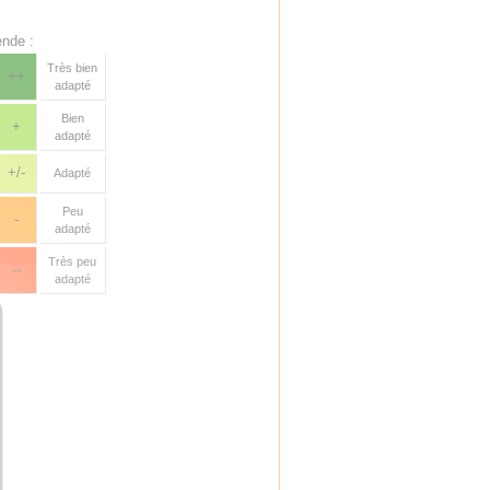
nde :
Très bien
++
adapté
Bien
+
adapté
+/-
Adapté
Peu
-
adapté
Très peu
--
adapté