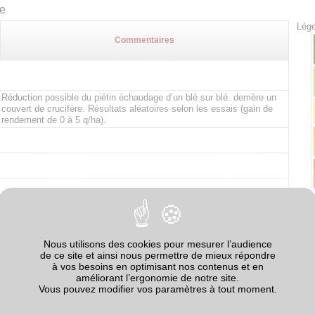
te
Lége
Commentaires
Réduction possible du piétin échaudage d’un blé sur blé. derrière un
couvert de crucifère. Résultats aléatoires selon les essais (gain de
rendement de 0 à 5 q/ha).
Par précaution, éviter les couverts de légumineuses avant
légumineuses, surtout en pure.
Risque Sclerotinia s’il y a production de sclérotes.
Nous utilisons des cookies pour mesurer l’audience
de ce site et ainsi nous permettre de mieux répondre
L’effet potentiellement négatif des crucifères avant maïs n’est
à vos besoins en optimisant nos contenus et en
observé que si le couvert est détruit tardivement (mars ou avril). Effet
améliorant l’ergonomie de notre site.
potentiellement bénéfique (azote) sur le maïs suivant.
Vous pouvez modifier vos paramètres à tout moment.