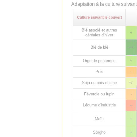
Adaptation à la culture suivan
Culture suivant le couvert
Blé assolé et autres
+
céréales d’hiver
Blé de blé
++
Orge de printemps
+
Pois
-
Soja ou pois chiche
+/-
Féverole ou lupin
-
Légume d'industrie
--
Maïs
+
Sorgho
+