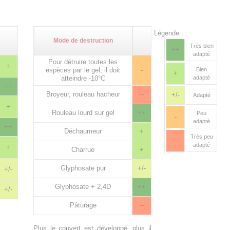
Légende :
Mode de destruction
Très bien
++
adapté
Pour détruire toutes les
+
espèces par le gel, il doit
-
Bien
+
atteindre -10°C
adapté
++
Broyeur, rouleau hacheur
--
+/-
Adapté
+
Rouleau lourd sur gel
++
Peu
-
adapté
++
Déchaumeur
+
Très peu
--
adapté
+
Charrue
+
Glyphosate pur
+/-
+/-
Glyphosate + 2,4D
++
+/-
Pâturage
--
Plus le couvert est développé, plus il