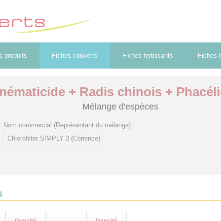
s produits
Fiches couverts
Fiches fertilisants
Fiches b
ématicide + Radis chinois + Phacélie
Mélange d'espèces
Nom commercial (Représentant du mélange) :
Chlorofiltre SIMPLY 3 (Cerience)
s