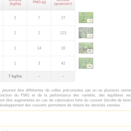
Densité
Densité
PMG (g)
(kg/ha)
(grains/m²)
2
7
27
2
2
123
1
14
10
1
3
42
7 kg/ha
-
-
 peuvent être différentes de celles préconisées par un ou plusieurs sem
onction du PMG et de la performance des variétés, des équilibres rech
nt être augmentées en cas de valorisation forte du couvert (récolte de biom
e développement des couverts permettent de réduire les densités semées.