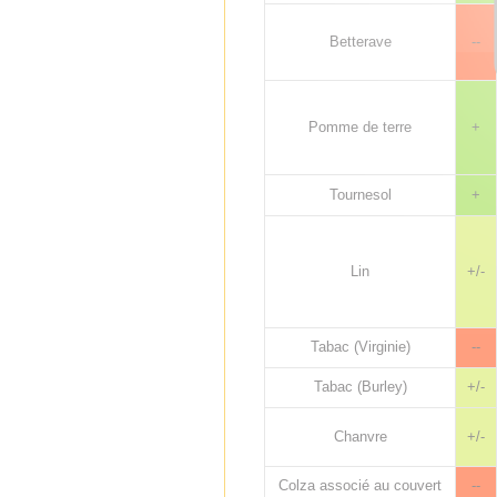
Betterave
--
Pomme de terre
+
Tournesol
+
Lin
+/-
Tabac (Virginie)
--
Tabac (Burley)
+/-
Chanvre
+/-
Colza associé au couvert
--