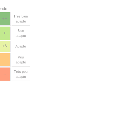
nde :
Très bien
++
adapté
Bien
+
adapté
+/-
Adapté
Peu
-
adapté
Très peu
--
adapté