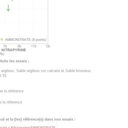
uits les essais :
 argileux, Sable argileux sur calcaire et Sable limoneux
t 91
e la référence
e la référence
é et la (les) référence(s) dans nos essais :
rate + Nitrapyrine/AMMONITRATE