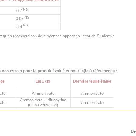
NS
0.7
NS
-0.05
NS
3.9
stiques
(comparaison de moyennes appariées - test de Student) :
nos essais pour le produit évalué et pour la(les) référence(s) :
age
Epi 1 cm
Dernière feuille étalée
ate
Ammonitrate
Ammonitrate
Ammonitrate + Nitrapyrine
ate
Ammonitrate
(en pulvérisation)
De