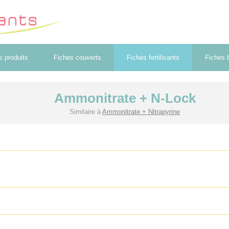
s produits
Fiches couverts
Fiches fertilisants
Fiches b
Ammonitrate + N-Lock
Similaire à
Ammonitrate + Nitrapyrine