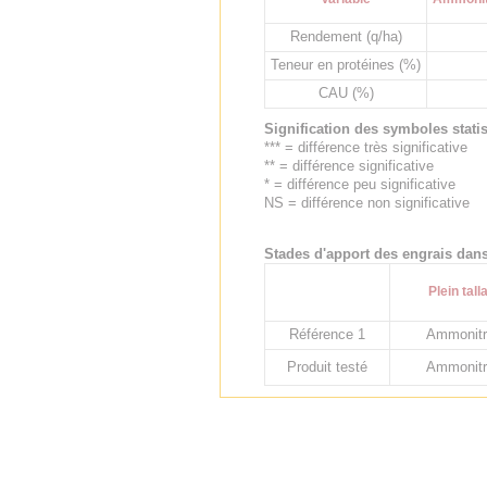
Rendement (q/ha)
Teneur en protéines (%)
CAU (%)
Signification des symboles stati
*** = différence très significative
** = différence significative
* = différence peu significative
NS = différence non significative
Stades d'apport des engrais dans 
Plein tall
Référence 1
Ammonitr
Produit testé
Ammonitr