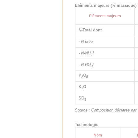
Eléments majeurs (% massique)
Eléments majeurs
N-Total dont
- N urée
+
- N-NH
4
-
- N-NO
3
P
O
2
5
K
O
2
SO
3
Source : Composition déclarée par l
Technologie
Nom