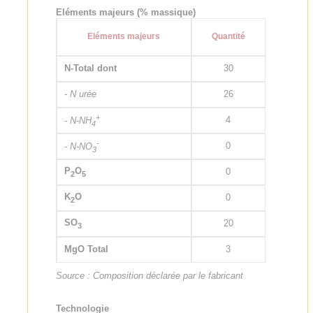
Eléments majeurs (% massique)
Eléments majeurs
Quantité
N-Total dont
30
- N urée
26
+
4
- N-NH
4
-
0
- N-NO
3
P
O
0
2
5
K
O
0
2
SO
20
3
MgO Total
3
Source : Composition déclarée par le fabricant
Technologie