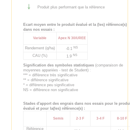
Produit plus performant que la référence
Ecart moyen entre le produit évalué et la (les) référence(s)
dans nos essais :
Variable
Apex N 30/UREE
NS
Rendement (q/ha)
-0.1
NS
CAU (%)
1.9
Signification des symboles statistiques
(comparaison de
moyennes appariées - test de Student) :
*** = différence très significative
** = différence significative
* = différence peu significative
NS = différence non significative
Stades d'apport des engrais dans nos essais pour le produi
évalué et pour la(les) référence(s) :
Semis
2-3 F
3-4 F
8-10 F
Référence