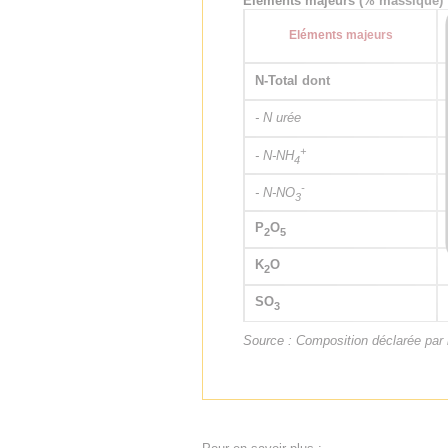
Eléments majeurs (% massique)
Eléments majeurs
N-Total dont
- N urée
+
- N-NH
4
-
- N-NO
3
P
O
2
5
K
O
2
SO
3
Source : Composition déclarée par l