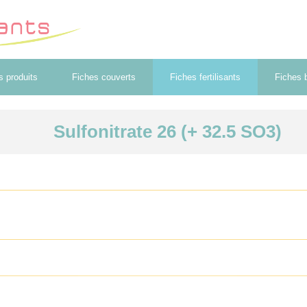
s produits
Fiches couverts
Fiches fertilisants
Fiches b
Sulfonitrate 26 (+ 32.5 SO3)