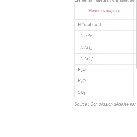
Eléments majeurs (% massique)
Eléments majeurs
N-Total dont
- N urée
+
- N-NH
4
-
- N-NO
3
P
O
2
5
K
O
2
SO
3
Source : Composition déclarée par l