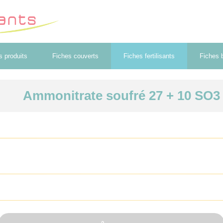
s produits
Fiches couverts
Fiches fertilisants
Fiches b
Ammonitrate soufré 27 + 10 SO3