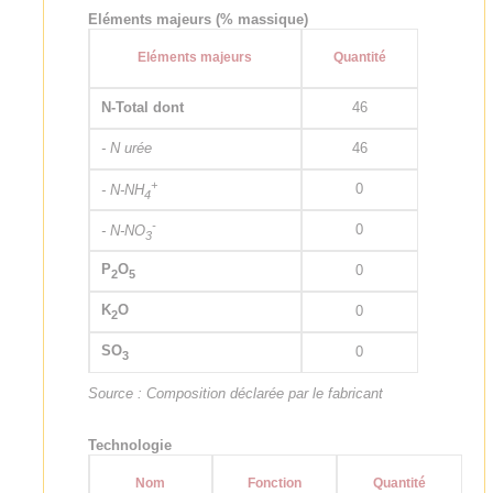
Eléments majeurs (% massique)
Eléments majeurs
Quantité
N-Total dont
46
- N urée
46
+
0
- N-NH
4
-
0
- N-NO
3
P
O
0
2
5
K
O
0
2
SO
0
3
Source : Composition déclarée par le fabricant
Technologie
Nom
Fonction
Quantité