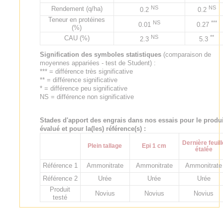
NS
NS
Rendement (q/ha)
0.2
0.2
Teneur en protéines
NS
***
0.01
0.27
(%)
NS
**
CAU (%)
2.3
5.3
Signification des symboles statistiques
(comparaison de
moyennes appariées - test de Student) :
*** = différence très significative
** = différence significative
* = différence peu significative
NS = différence non significative
Stades d'apport des engrais dans nos essais pour le produi
évalué et pour la(les) référence(s) :
Dernière feuill
Plein tallage
Epi 1 cm
étalée
Référence 1
Ammonitrate
Ammonitrate
Ammonitrate
Référence 2
Urée
Urée
Urée
Produit
Novius
Novius
Novius
testé