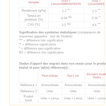
Urée +
Urée +
Variable
Limus/AMMONITRATE
Limus/UREE
***
***
Rendement (q/ha)
1.7
1.3
Teneur en
NS
**
-0.04
0.16
protéines (%)
NS
***
CAU (%)
3.5
4.6
Signification des symboles statistiques
(comparaison de
moyennes appariées - test de Student) :
*** = différence très significative
** = différence significative
* = différence peu significative
NS = différence non significative
Stades d'apport des engrais dans nos essais pour le produi
évalué et pour la(les) référence(s) :
Dernière feuill
Plein tallage
Epi 1 cm
étalée
Référence 1
Ammonitrate
Ammonitrate
Ammonitrate
Référence 2
Urée
Urée
Urée
Produit
Urée + Limus
Urée + Limus
Urée + Limu
testé