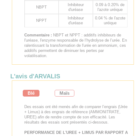
Inhibiteur
0.09 à 0.20% de
NBPT
d'uréase
l'azote uréique
Inhibiteur
0.04 % de l'azote
NPPT
d'uréase
uréique
Commentaire :
NBPT et NPPT : additifs inhibiteurs de
l'uréase, l'enzyme responsable de l’hydrolyse de l’urée. En
ralentissant la transformation de l'urée en ammonium, ces
additifs permettent de diminuer les pertes par
volatilisation.
L'avis d'ARVALIS
Blé
Maïs
Des essais ont été menés afin de comparer l’engrais (Urée
+ Limus) à des engrais de référence (AMMONITRATE,
UREE) afin de rendre compte de son efficacité. Les
résultats des essais sont présentés ci-dessous.
PERFORMANCE DE L'UREE + LIMUS PAR RAPPORT A