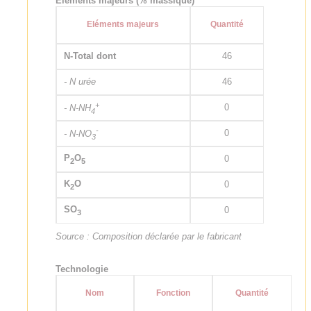
Eléments majeurs (% massique)
Eléments majeurs
Quantité
N-Total dont
46
- N urée
46
+
0
- N-NH
4
-
0
- N-NO
3
P
O
0
2
5
K
O
0
2
SO
0
3
Source : Composition déclarée par le fabricant
Technologie
Nom
Fonction
Quantité