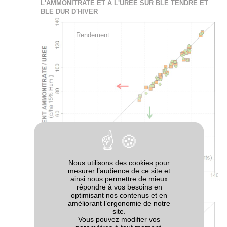
L'AMMONITRATE ET A L'UREE SUR BLE TENDRE ET
BLE DUR D'HIVER
Rendement
Nous utilisons des cookies pour
mesurer l’audience de ce site et
ainsi nous permettre de mieux
répondre à vos besoins en
optimisant nos contenus et en
améliorant l’ergonomie de notre
site.
Teneur en protéines
Vous pouvez modifier vos