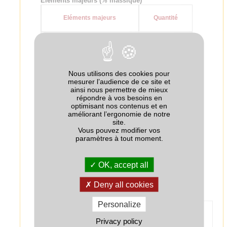
Eléments majeurs (% massique)
Eléments majeurs
Quantité
N-Total dont
41.5
- N urée
41.5
Nous utilisons des cookies pour
+
0
- N-NH
mesurer l’audience de ce site et
4
ainsi nous permettre de mieux
-
répondre à vos besoins en
0
- N-NO
3
optimisant nos contenus et en
améliorant l’ergonomie de notre
P
O
0
2
5
site.
Vous pouvez modifier vos
K
O
0
2
paramètres à tout moment.
SO
0
3
OK, accept all
Source : Composition déclarée par le fabricant
Deny all cookies
Technologie
Personalize
Nom
Fonction
Quantité
Privacy policy