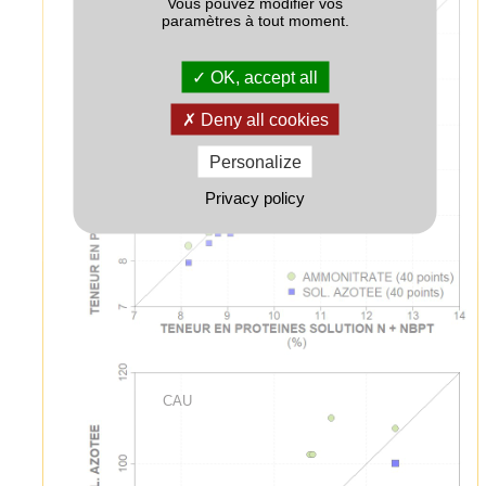
Vous pouvez modifier vos
Teneur en protéines
paramètres à tout moment.
OK, accept all
Deny all cookies
Personalize
Privacy policy
CAU