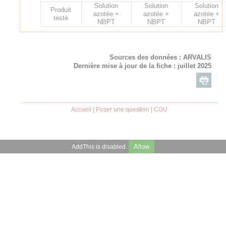
Solution
Solution
Solution
Produit
azotée +
azotée +
azotée +
testé
NBPT
NBPT
NBPT
Sources des données :
ARVALIS
Dernière mise à jour de la fiche : juillet 2025
Accueil
|
Poser une question
|
CGU
Allow
AddThis is disabled.