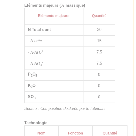
Eléments majeurs (% massique)
Eléments majeurs
Quantité
N-Total dont
30
- N urée
15
+
7.5
- N-NH
4
-
7.5
- N-NO
3
P
O
0
2
5
K
O
0
2
SO
0
3
Source : Composition déclarée par le fabricant
Technologie
Nom
Fonction
Quantité