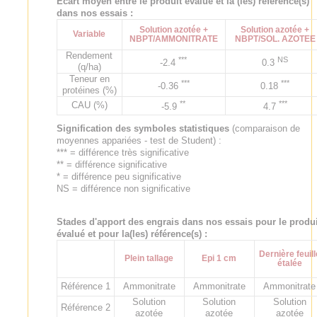
Ecart moyen entre le produit évalué et la (les) référence(s)
dans nos essais :
Solution azotée +
Solution azotée +
Variable
NBPT/AMMONITRATE
NBPT/SOL. AZOTEE
Rendement
***
NS
-2.4
0.3
(q/ha)
Teneur en
***
***
-0.36
0.18
protéines (%)
**
***
CAU (%)
-5.9
4.7
Signification des symboles statistiques
(comparaison de
moyennes appariées - test de Student) :
*** = différence très significative
** = différence significative
* = différence peu significative
NS = différence non significative
Stades d'apport des engrais dans nos essais pour le produi
évalué et pour la(les) référence(s) :
Dernière feuill
Plein tallage
Epi 1 cm
étalée
Référence 1
Ammonitrate
Ammonitrate
Ammonitrate
Solution
Solution
Solution
Référence 2
azotée
azotée
azotée