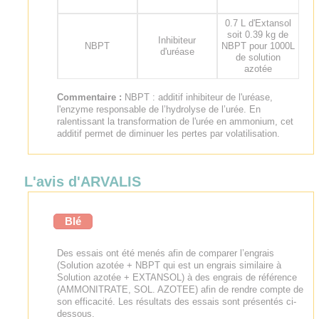
0.7 L d'Extansol
soit 0.39 kg de
Inhibiteur
NBPT
NBPT pour 1000L
d'uréase
de solution
azotée
Commentaire :
NBPT : additif inhibiteur de l'uréase,
l'enzyme responsable de l’hydrolyse de l’urée. En
ralentissant la transformation de l'urée en ammonium, cet
additif permet de diminuer les pertes par volatilisation.
L'avis d'ARVALIS
Blé
Des essais ont été menés afin de comparer l’engrais
(Solution azotée + NBPT qui est un engrais similaire à
Solution azotée + EXTANSOL) à des engrais de référence
(AMMONITRATE, SOL. AZOTEE) afin de rendre compte de
son efficacité. Les résultats des essais sont présentés ci-
dessous.