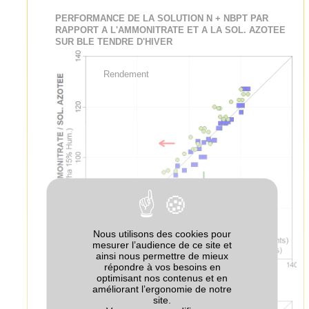
PERFORMANCE DE LA SOLUTION N + NBPT PAR
RAPPORT A L'AMMONITRATE ET A LA SOL. AZOTEE
SUR BLE TENDRE D'HIVER
Rendement
Nous utilisons des cookies pour
mesurer l’audience de ce site et
ainsi nous permettre de mieux
répondre à vos besoins en
optimisant nos contenus et en
améliorant l’ergonomie de notre
site.