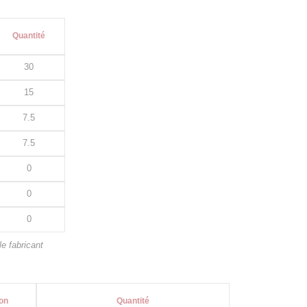
Quantité
30
15
7.5
7.5
0
0
0
e fabricant
on
Quantité