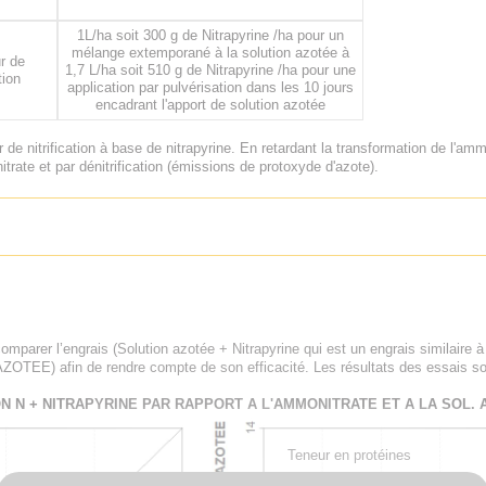
1L/ha soit 300 g de Nitrapyrine /ha pour un
mélange extemporané à la solution azotée à
ur de
1,7 L/ha soit 510 g de Nitrapyrine /ha pour une
tion
application par pulvérisation dans les 10 jours
encadrant l'apport de solution azotée
r de nitrification à base de nitrapyrine. En retardant la transformation de l'amm
nitrate et par dénitrification (émissions de protoxyde d'azote).
mparer l’engrais (Solution azotée + Nitrapyrine qui est un engrais similaire à
EE) afin de rendre compte de son efficacité. Les résultats des essais so
 N + NITRAPYRINE PAR RAPPORT A L'AMMONITRATE ET A LA SOL. 
Teneur en protéines