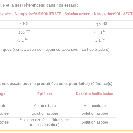
é et la (les) référence(s) dans nos essais :
 azotée + Nitrapyrine/AMMONITRATE
Solution azotée + Nitrapyrine/SOL. AZO
NS
NS
-1
-0.2
***
NS
-0.33
0.13
NS
NS
-5.1
2.1
stiques
(comparaison de moyennes appariées - test de Student) :
nos essais pour le produit évalué et pour la(les) référence(s) :
lage
Epi 1 cm
Dernière feuille étalée
rate
Ammonitrate
Ammonitrate
zotée
Solution azotée
Solution azotée
Solution azotée + Nitrapyrine
zotée
Solution azotée
(en pulvérisation)