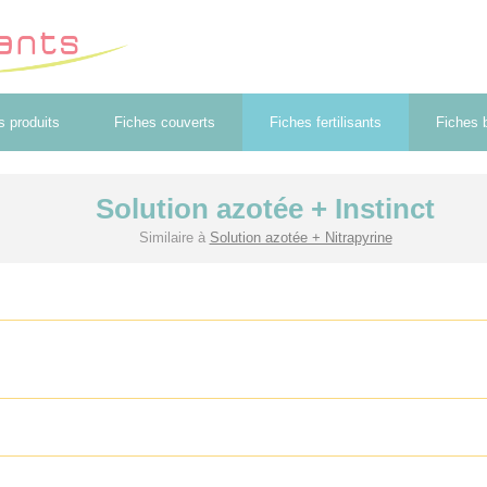
s produits
Fiches couverts
Fiches fertilisants
Fiches b
Solution azotée + Instinct
Similaire à
Solution azotée + Nitrapyrine