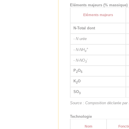
Eléments majeurs (% massique)
Eléments majeurs
N-Total dont
- N urée
+
- N-NH
4
-
- N-NO
3
P
O
2
5
K
O
2
SO
3
Source : Composition déclarée par l
Technologie
Nom
Foncti