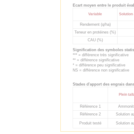
Ecart moyen entre le produit évalu
Variable
Solution
Rendement (q/ha)
Teneur en protéines (%)
CAU (%)
Signification des symboles stati
*** = différence très significative
** = différence significative
* = différence peu significative
NS = différence non significative
Stades d'apport des engrais dans 
Plein tal
Référence 1
Ammonit
Référence 2
Solution a
Produit testé
Solution a