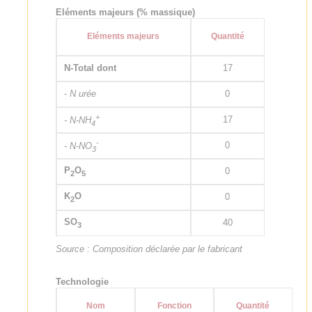
Eléments majeurs (% massique)
Eléments majeurs
Quantité
N-Total dont
17
- N urée
0
+
17
- N-NH
4
-
0
- N-NO
3
P
O
0
2
5
K
O
0
2
SO
40
3
Source : Composition déclarée par le fabricant
Technologie
Nom
Fonction
Quantité