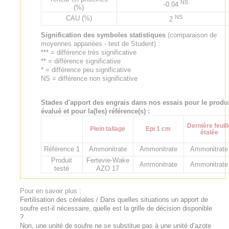
NS
-0.04
(%)
NS
CAU (%)
2
Signification des symboles statistiques
(comparaison de
moyennes appariées - test de Student) :
*** = différence très significative
** = différence significative
* = différence peu significative
NS = différence non significative
Stades d'apport des engrais dans nos essais pour le produi
évalué et pour la(les) référence(s) :
Dernière feuill
Plein tallage
Epi 1 cm
étalée
Référence 1
Ammonitrate
Ammonitrate
Ammonitrate
Produit
Fertevie-Wake
Ammonitrate
Ammonitrate
testé
AZO 17
Pour en savoir plus :
Fertilisation des céréales / Dans quelles situations un apport de
soufre est-il nécessaire, quelle est la grille de décision disponible
?
Non, une unité de soufre ne se substitue pas à une unité d’azote