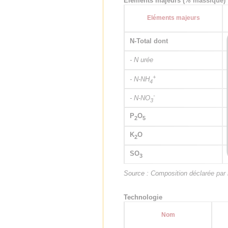
Eléments majeurs (% massique)
Eléments majeurs
N-Total dont
- N urée
+
- N-NH
4
-
- N-NO
3
P
O
2
5
K
O
2
SO
3
Source : Composition déclarée par l
Technologie
Nom