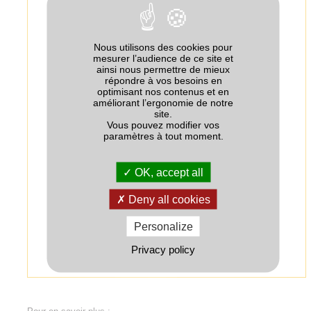
Eléments majeurs (% massique)
Eléments majeurs
Quantité
Nous utilisons des cookies pour
N-Total dont
26
mesurer l’audience de ce site et
ainsi nous permettre de mieux
répondre à vos besoins en
- N urée
0
optimisant nos contenus et en
améliorant l’ergonomie de notre
+
19
- N-NH
4
site.
Vous pouvez modifier vos
-
7
- N-NO
paramètres à tout moment.
3
P
O
0
2
5
OK, accept all
K
O
0
2
Deny all cookies
SO
31
3
Personalize
Source : Composition déclarée par le fabricant
Privacy policy