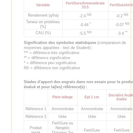
FertiSure/Ammonitrate
Variable
FertiSure/Uré
33.5
NS
NS
Rendement (q/ha)
-2.4
-0.2
Teneur en protéines
*
NS
-0.44
-0.07
(%)
NS
**
CAU (%)
-5.5
-3.4
Signification des symboles statistiques
(comparaison de
moyennes appariées - test de Student) :
*** = différence très significative
** = différence significative
* = différence peu significative
NS = différence non significative
Stades d'apport des engrais dans nos essais pour le produi
évalué et pour la(les) référence(s) :
Dernière feuill
Plein tallage
Epi 1 cm
étalée
Référence 1
Ammonitrate
Ammonitrate
Ammonitrate
Référence 2
Urée
Urée
Urée
FertiSure ou
Produit
Nergetic
FertiSure
FertiSure
testé
Dynamic S+