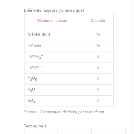
Eléments majeurs (% massique)
Eléments majeurs
Quantité
N-Total dont
46
- N urée
46
+
0
- N-NH
4
-
0
- N-NO
3
P
O
0
2
5
K
O
0
2
SO
0
3
Source : Composition déclarée par le fabricant
Technologie