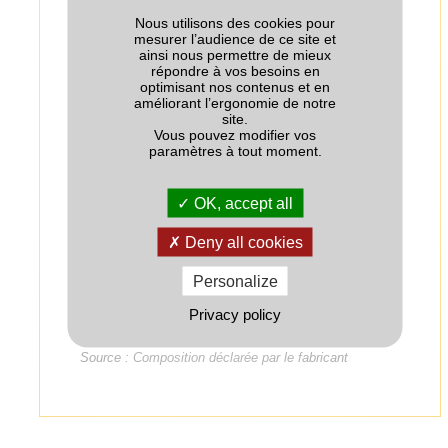
Eléments majeurs (% massique)
Nous utilisons des cookies pour
mesurer l’audience de ce site et
Eléments majeurs
Quantité
ainsi nous permettre de mieux
répondre à vos besoins en
optimisant nos contenus et en
N-Total dont
33.5
améliorant l’ergonomie de notre
site.
Vous pouvez modifier vos
- N urée
0
paramètres à tout moment.
+
16.75
- N-NH
4
OK, accept all
-
16.75
- N-NO
3
Deny all cookies
P
O
0
2
5
Personalize
K
O
0
2
Privacy policy
SO
0
3
Source : Composition déclarée par le fabricant