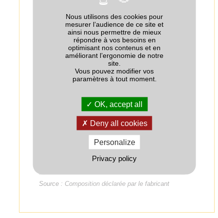
Eléments majeurs (% massique)
Nous utilisons des cookies pour
Eléments majeurs
Quantité
mesurer l’audience de ce site et
ainsi nous permettre de mieux
N-Total dont
répondre à vos besoins en
24
optimisant nos contenus et en
améliorant l’ergonomie de notre
- N urée
0
site.
Vous pouvez modifier vos
+
12
- N-NH
paramètres à tout moment.
4
-
12
- N-NO
3
OK, accept all
P
O
0
2
5
Deny all cookies
K
O
0
2
Personalize
SO
16
3
Privacy policy
CaO
11.5
Source : Composition déclarée par le fabricant