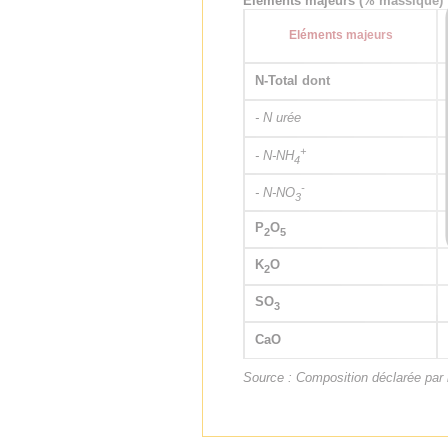
Eléments majeurs (% massique)
Eléments majeurs
N-Total dont
- N urée
+
- N-NH
4
-
- N-NO
3
P
O
2
5
K
O
2
SO
3
CaO
Source : Composition déclarée par l