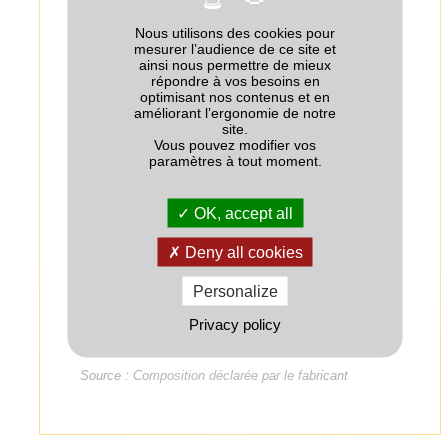
Nous utilisons des cookies pour
Eléments majeurs (% massique)
mesurer l’audience de ce site et
ainsi nous permettre de mieux
Eléments majeurs
Quantité
répondre à vos besoins en
optimisant nos contenus et en
améliorant l’ergonomie de notre
N-Total dont
20
site.
Vous pouvez modifier vos
- N urée
0
paramètres à tout moment.
+
11.4
- N-NH
4
OK, accept all
-
8.6
- N-NO
3
Deny all cookies
P
O
10
2
5
Personalize
K
O
10
2
Privacy policy
SO
7.5
3
Source : Composition déclarée par le fabricant