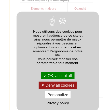
Eléments majeurs (% massique)
Eléments majeurs
Quantité
N-Total dont
20
- N urée
0
Nous utilisons des cookies pour
mesurer l’audience de ce site et
+
11.4
- N-NH
ainsi nous permettre de mieux
4
répondre à vos besoins en
-
optimisant nos contenus et en
8.6
- N-NO
3
améliorant l’ergonomie de notre
site.
P
O
10
2
5
Vous pouvez modifier vos
paramètres à tout moment.
K
O
10
2
SO
7.5
OK, accept all
3
Source : Composition déclarée par le fabricant
Deny all cookies
Personalize
Technologie
Privacy policy
Nom
Fonction
Quantité