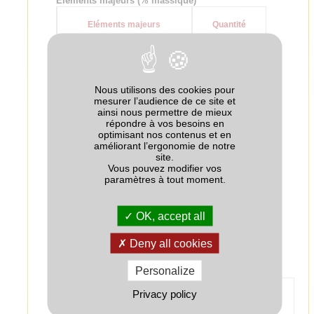
Eléments majeurs (% massique)
Eléments majeurs
Quantité
N-Total dont
25
- N urée
0
Nous utilisons des cookies pour
mesurer l’audience de ce site et
+
14
- N-NH
ainsi nous permettre de mieux
4
répondre à vos besoins en
-
optimisant nos contenus et en
11
- N-NO
3
améliorant l’ergonomie de notre
site.
P
O
15
2
5
Vous pouvez modifier vos
paramètres à tout moment.
K
O
0
2
SO
2.5
OK, accept all
3
Source : Composition déclarée par le fabricant
Deny all cookies
Personalize
Technologie
Privacy policy
Nom
Fonction
Quantité