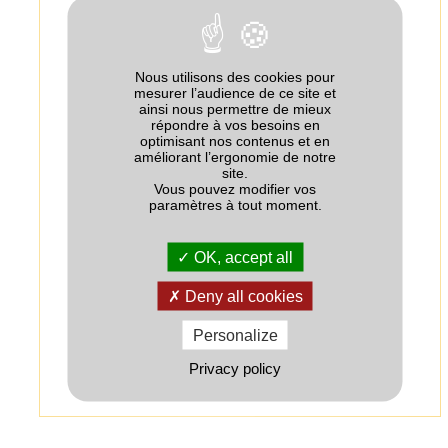
Eléments majeurs (% massique)
Eléments majeurs
Quantité
Nous utilisons des cookies pour
mesurer l’audience de ce site et
N-Total dont
26
ainsi nous permettre de mieux
répondre à vos besoins en
- N urée
0
optimisant nos contenus et en
améliorant l’ergonomie de notre
+
site.
19
- N-NH
4
Vous pouvez modifier vos
paramètres à tout moment.
-
7
- N-NO
3
P
O
0
2
5
OK, accept all
K
O
0
2
Deny all cookies
SO
32.5
3
Personalize
Source : Composition déclarée par le fabricant
Privacy policy