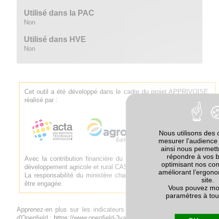
Utilisé dans la PAC
Non
Utilisé dans HVE
Non
Cet outil a été développé dans le cadre du projet APPRIVOISE,
réalisé par :
Nous utilisons des 
mesurer l’audience 
ainsi nous permet
répondre à vos 
Avec la contribution financière du compte d'affectation spéciale
optimisant nos con
développement agricole et rural CASDAR.
améliorant l’ergono
La responsabilité du ministère chargé de l'agriculture ne saurait
site.
être engagée.
Vous pouvez mod
paramètres à to
Apprenez-en plus sur les indicateurs de biodiversité sur le site
d'Openfield :
https://www.openfield-3va.com/biodiversite/