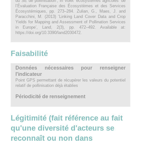
du SE de pollinisation’, in Volet ‘écosystèmes agricoles’ de
l’Évaluation Française des Écosystèmes et des Services
Écosystémiques, pp. 273–284. Zulian, G., Maes, J. and
Paracchini, M. (2013) ‘Linking Land Cover Data and Crop
Yields for Mapping and Assessment of Pollination Services
in Europe’, Land, 2(3), pp. 472–492. Available at:
https://doi.org/10.3390/land2030472.
Faisabilité
Données nécessaires pour renseigner
l'indicateur
Point GPS permettant de récupérer les valeurs du potentiel
relatif de pollinisation déjà établies
Périodicité de renseignement
Légitimité (fait référence au fait
qu'une diversité d'acteurs se
reconnaît ou non dans