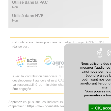
Utilisé dans la PAC
Non
Utilisé dans HVE
Non
Cet outil a été développé dans le cadre du projet APPRIVOISE,
réalisé par :
Nous utilisons des 
mesurer l’audience 
ainsi nous permet
répondre à vos 
Avec la contribution financière du compte d'affectation spéciale
optimisant nos con
développement agricole et rural CASDAR.
améliorant l’ergono
La responsabilité du ministère chargé de l'agriculture ne saurait
site.
être engagée.
Vous pouvez mod
paramètres à to
Apprenez-en plus sur les indicateurs de biodiversité sur le site
d'Openfield :
https://www.openfield-3va.com/biodiversite/
OK, accep