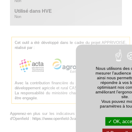
Non
Utilisé dans HVE
Non
Cet outil a été développé dans le cadre du projet APPRIVOISE,
réalisé par :
Nous utilisons des 
mesurer l’audience 
ainsi nous permet
répondre à vos 
Avec la contribution financière du compte d'affectation spéciale
optimisant nos con
développement agricole et rural CASDAR.
améliorant l’ergono
La responsabilité du ministère chargé de l'agriculture ne saurait
site.
être engagée.
Vous pouvez mod
paramètres à to
Apprenez-en plus sur les indicateurs de biodiversité sur le site
d'Openfield :
https://www.openfield-3va.com/biodiversite/
OK, accep