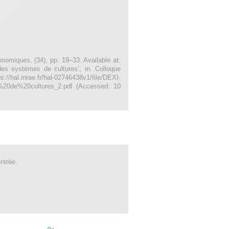
onomiques, (34), pp. 19–33. Available at:
 des systèmes de cultures’, in. Colloque
.inrae.fr/hal-02746438v1/file/DEXI-
de%20cultures_2.pdf (Accessed: 10
ntrée.