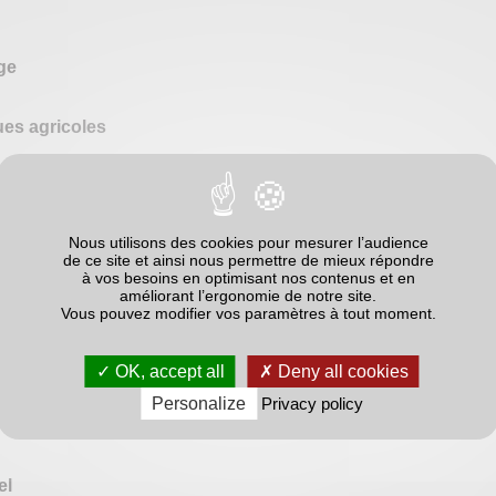
ge
ues agricoles
prétation)
 culture préservant les pollinisateurs.
Nous utilisons des cookies pour mesurer l’audience
 de l'indicateur
de ce site et ainsi nous permettre de mieux répondre
bliés. Voir les créateurs de l'outil (ITSAP et UMR LAE) pour plus de détails.
à vos besoins en optimisant nos contenus et en
améliorant l’ergonomie de notre site.
aleurs
Vous pouvez modifier vos paramètres à tout moment.
OK, accept all
Deny all cookies
Personalize
Privacy policy
el