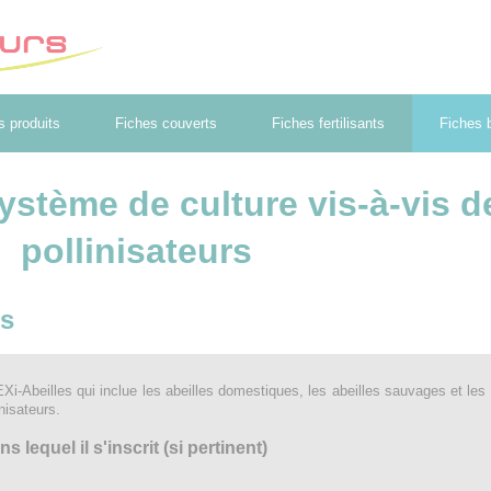
s produits
Fiches couverts
Fiches fertilisants
Fiches b
système de culture vis-à-vis d
pollinisateurs
es
i-Abeilles qui inclue les abeilles domestiques, les abeilles sauvages et les 
nisateurs.
lequel il s'inscrit (si pertinent)