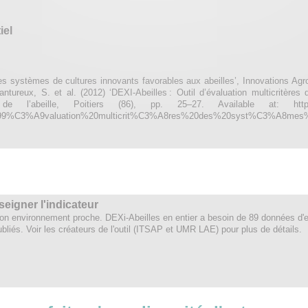
iel
es systèmes de cultures innovants favorables aux abeilles’, Innovations Agr
ntureux, S. et al. (2012) ‘DEXI-Abeilles : Outil d’évaluation multicritères
e l’abeille, Poitiers (86), pp. 25–27. Available at: https://hal
9%C3%A9valuation%20multicrit%C3%A8res%20des%20syst%C3%A8mes%20
eigner l'indicateur
n environnement proche. DEXi-Abeilles en entier a besoin de 89 données d'e
bliés. Voir les créateurs de l'outil (ITSAP et UMR LAE) pour plus de détails.