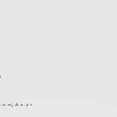
u
ce écosystémique