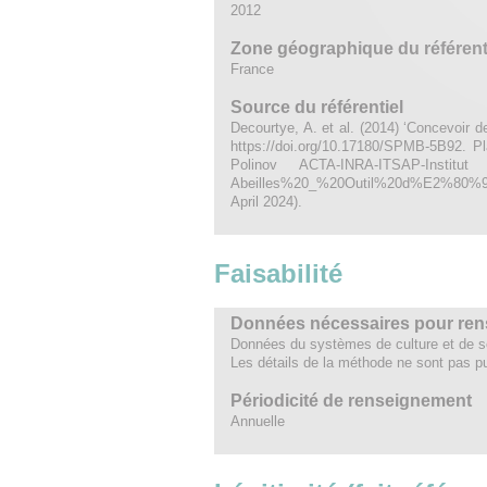
2012
Zone géographique du référent
France
Source du référentiel
Decourtye, A. et al. (2014) ‘Concevoir d
https://doi.org/10.17180/SPMB-5B92. Pla
Polinov ACTA-INRA-ITSAP-Institut d
Abeilles%20_%20Outil%20d%E2%80%9
April 2024).
Faisabilité
Données nécessaires pour rens
Données du systèmes de culture et de so
Les détails de la méthode ne sont pas pu
Périodicité de renseignement
Annuelle