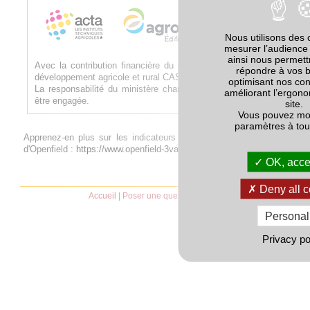
Nous utilisons des 
mesurer l’audience 
ainsi nous permet
Avec la contribution financière du compte d'affectation spéciale
répondre à vos 
développement agricole et rural CASDAR.
optimisant nos con
La responsabilité du ministère chargé de l'agriculture ne saurait
améliorant l’ergono
être engagée.
site.
Vous pouvez mod
paramètres à to
Apprenez-en plus sur les indicateurs de biodiversité sur le site
d'Openfield :
https://www.openfield-3va.com/biodiversite/
OK, accep
Deny all c
Accueil
|
Poser une question
|
CGU
Personal
Privacy po